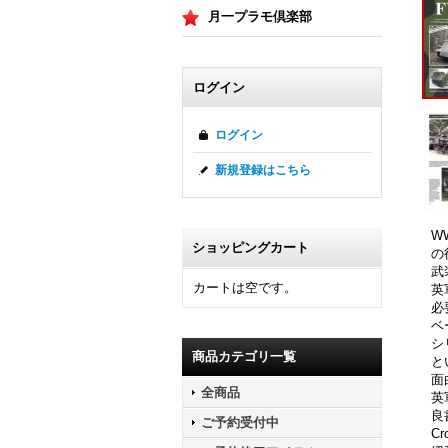
月一プラモ倶楽部
ログイン
ログイン
新規登録はこちら
W
ショッピングカート
の
武
カートは空です。
英
必
ベ
シ
商品カテゴリ一覧
と
面
全商品
英
良
ご予約受付中
Cr