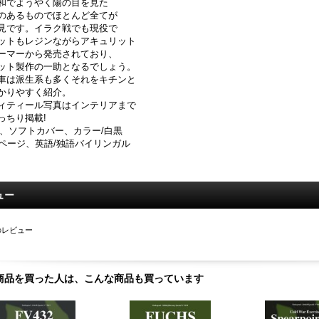
和でようやく陽の目を見た
のあるものでほとんど全てが
見です。イラク戦でも現役で
ットもレジンながらアキュリット
ーマーから発売されており、
ット製作の一助となるでしょう。
車は派生系も多くそれをキチンと
かりやすく紹介。
ィティール写真はインテリアまで
っちり掲載!
4、ソフトカバー、カラー/白黒
4ページ、英語/独語バイリンガル
ュー
のレビュー
商品を買った人は、こんな商品も買っています