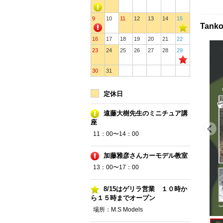
9
10
11
12
13
14
15
Tank
16
17
18
19
20
21
22
23
24
25
26
27
28
29
30
31
定休日
遠藤大樹先生のミニチュア講
座
11：00〜14：00
加藤雅彦さんカーモデル教室
13：00〜17：00
8/15はゲリラ営業 １０時か
ら１５時までオープン
場所：M.S Models