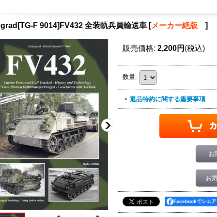
ograd[TG-F 9014]FV432 全装軌兵員輸送車
[
メーカー絶版
]
販売価格
:
2,200円
(税込)
数量
:
返品特約に関する重要事項
お
お
Facebookでシェア