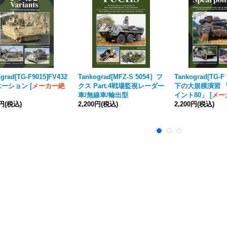
grad[TG-F9015]FV432
Tankograd[MFZ-S 5054］フ
Tankograd[TG-F
エーション
[
メーカー絶
クス Part.4戦場監視レーダー
下の大規模演習 
車/無線車/輸出型
イント80」
[
メ
0円
(税込)
2,200円
(税込)
2,200円
(税込)