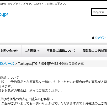
めのショップです。どうぞ、ごゆっくりお楽しみ下さい｡
.jp/
ログイン
お問い合わせ
ご利用案内
不良品の対応について
新製品のご予約商
英軍シリーズ
>
Tankograd[TG-F 9014]FV432 全装軌兵員輸送車
約商品について
の際、ご予約商品と在庫商品を一緒にご注文いただいた場合は予約商品が入荷
なります。
品をお急ぎの場合は、別々にご注文ください。
品及び特価品の商品をご購入のお客様へ
・欠品がございましても一切不可とさせていただきますので十分確認の上ご購