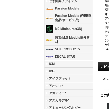
緩
ご予約終了アイテム
感
Passion Models
初
キ
Passion Models (WEB限
ア
定品/サービス品)
キ
同
MJ Miniatures(3D)
分
デ
彩葉(M.S Models情景素
ば
材）
A
6
SHK PRODUCTS
DECAL STAR
ICM
レビ
IBG
アイラブキット
0
件
アオシマ*
アカデミー*
この
アスカモデル*
アミュージングホビー