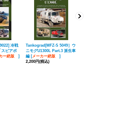
 9022] 冷戦
Tankograd[MFZ-S 5049］ウ
DEF.MODEL[DW35092]1/35
「スピアポ
ニモグU1300L Part.3 派生車
現用伊 軽装輪装甲車 リンチ
ーカー絶版
]
編
[
メーカー絶版
]
ェ 自重変形タイヤ(イタレリ
2,200円
(税込)
用)
2,112円
(税込)