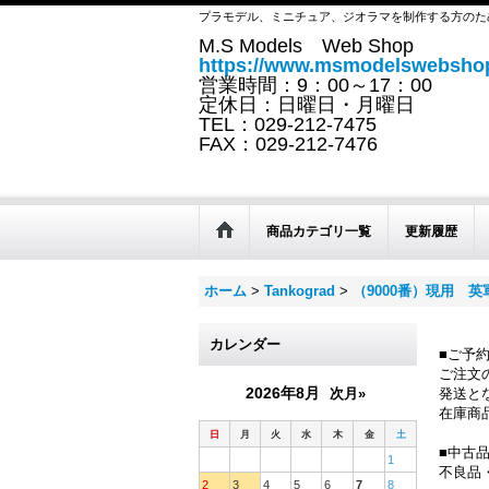
プラモデル、ミニチュア、ジオラマを制作する方のた
M.S Models Web Shop
https://www.msmodelswebshop
営業時間：9：00～17：00
定休日：日曜日・月曜日
TEL：029-212-7475
FAX：029-212-7476
商品カテゴリ一覧
更新履歴
ホーム
>
Tankograd
>
（9000番）現用 
カレンダー
■ご予
ご注文
2026年8月
次月»
発送と
在庫商
日
月
火
水
木
金
土
■中古
1
不良品
2
3
4
5
6
7
8