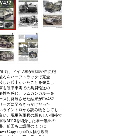
WII時、ドイツ軍が戦車や自走砲
後ろをハーフトラックで完全
装した兵士がいたことを発見し
軍も装甲車両での兵員輸送の
要性を感じ、ラムカンガルーを
ースに発展させた結果がFV432
リーズに至るきっかけだった
いうイントロから読み物としても
白い、現用英軍兵の頼もしい相棒で
軍版M113を紹介した唯一無比の
書。前回もご説明のように
own Copy rightの大幅な規制