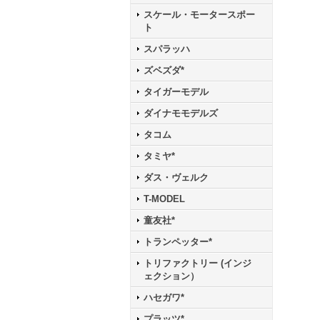
スケール・モータースポー
ト
スパラッハ
ズベズダ*
タイガーモデル
ダイナモモデルズ
タコム
タミヤ*
ダス・ヴェルク
T-MODEL
童友社*
トランペッター*
トリファクトリー (インジ
ェクション）
ハセガワ*
プラッツ*