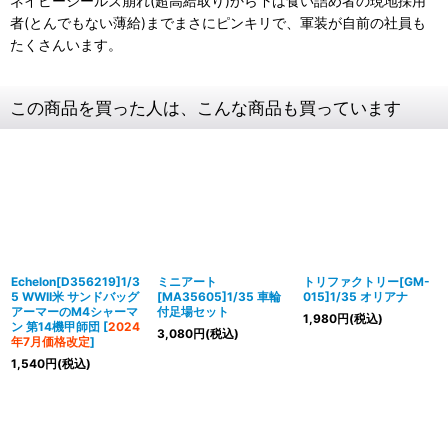
ネイビーシールズ崩れ(超高給取り)から下は食い詰め者の現地採用
者(とんでもない薄給)までまさにピンキリで、軍装が自前の社員も
たくさんいます。
この商品を買った人は、こんな商品も買っています
Echelon[D356219]1/3
ミニアート
トリファクトリー[GM-
5 WWII米 サンドバッグ
[MA35605]1/35 車輪
015]1/35 オリアナ
アーマーのM4シャーマ
付足場セット
1,980
円
(税込)
ン 第14機甲師団
[
2024
3,080
円
(税込)
年7月価格改定
]
1,540
円
(税込)