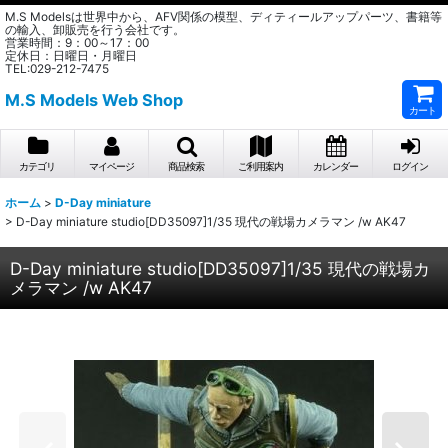
M.S Modelsは世界中から、AFV関係の模型、ディティールアップパーツ、書籍等
の輸入、卸販売を行う会社です。
営業時間：9：00～17：00
定休日：日曜日・月曜日
TEL:029-212-7475
M.S Models Web Shop
カート
カテゴリ
マイページ
商品検索
ご利用案内
カレンダー
ログイン
ホーム
>
D-Day miniature
>
D-Day miniature studio[DD35097]1/35 現代の戦場カメラマン /w AK47
D-Day miniature studio[DD35097]1/35 現代の戦場カ
メラマン /w AK47