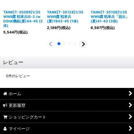
TANK[T-35099]1/35
TANK[T-35128]1/35
TANK[T-35106]1/35
WWII露 戦車兵IS-2 /w
WWII露 戦車兵
WWII露 戦車兵「脱出」
DShK機銃(夏)44-45 (2
(夏)1943-45 (1体)
(夏)41-43 (3体)
体)
2,189
円
(税込)
6,567
円
(税込)
5,544
円
(税込)
レビュー
0
件のレビュー
ホーム
更新履歴
ショッピングカート
マイページ