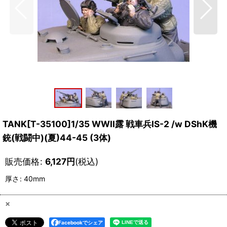
TANK[T-35100]1/35 WWII露 戦車兵IS-2 /w DShK機
銃(戦闘中)(夏)44-45 (3体)
販売価格
:
6,127
円
(税込)
厚さ
:
40mm
×
Facebookでシェア