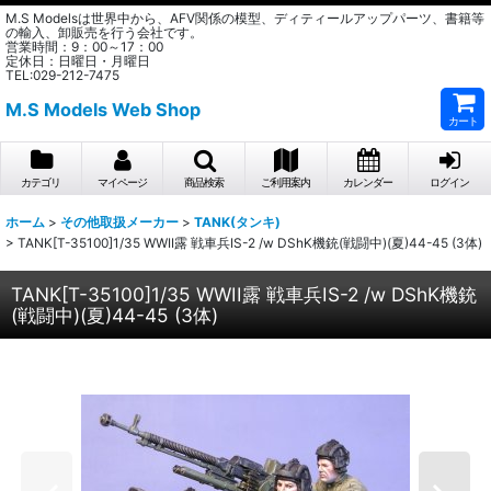
M.S Modelsは世界中から、AFV関係の模型、ディティールアップパーツ、書籍等
の輸入、卸販売を行う会社です。
営業時間：9：00～17：00
定休日：日曜日・月曜日
TEL:029-212-7475
M.S Models Web Shop
カート
カテゴリ
マイページ
商品検索
ご利用案内
カレンダー
ログイン
ホーム
>
その他取扱メーカー
>
TANK(タンキ)
>
TANK[T-35100]1/35 WWII露 戦車兵IS-2 /w DShK機銃(戦闘中)(夏)44-45 (3体)
TANK[T-35100]1/35 WWII露 戦車兵IS-2 /w DShK機銃
(戦闘中)(夏)44-45 (3体)