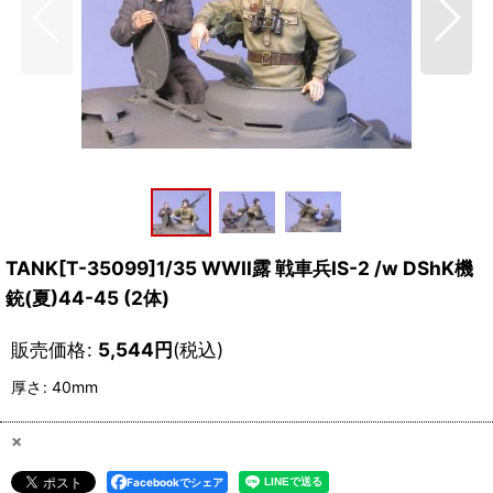
TANK[T-35099]1/35 WWII露 戦車兵IS-2 /w DShK機
銃(夏)44-45 (2体)
販売価格
:
5,544
円
(税込)
厚さ
:
40mm
×
Facebookでシェア