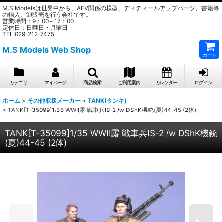
M.S Modelsは世界中から、AFV関係の模型、ディティールアップパーツ、書籍等
の輸入、卸販売を行う会社です。
営業時間：9：00～17：00
定休日：日曜日・月曜日
TEL:029-212-7475
M.S Models Web Shop
カート
カテゴリ
マイページ
商品検索
ご利用案内
カレンダー
ログイン
ホーム
>
その他取扱メーカー
>
TANK(タンキ)
>
TANK[T-35099]1/35 WWII露 戦車兵IS-2 /w DShK機銃(夏)44-45 (2体)
TANK[T-35099]1/35 WWII露 戦車兵IS-2 /w DShK機銃
(夏)44-45 (2体)