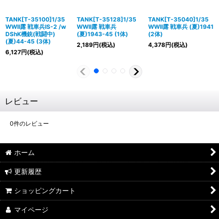
TANK[T-35100]1/35
TANK[T-35128]1/35
TANK[T-35040]1/35
WWII露 戦車兵IS-2 /w
WWII露 戦車兵
WWII露 戦車兵 (夏)1941
DShK機銃(戦闘中)
(夏)1943-45 (1体)
(2体)
(夏)44-45 (3体)
2,189
円
(税込)
4,378
円
(税込)
6,127
円
(税込)
レビュー
0
件のレビュー
ホーム
更新履歴
ショッピングカート
マイページ