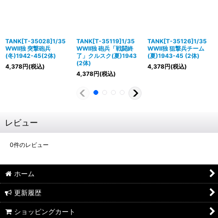
TANK[T-35028]1/35
TANK[T-35119]1/35
TANK[T-35126]1/35
WWII独 突撃砲兵
WWII独 砲兵「戦闘終
WWII独 狙撃兵チーム
(冬)1942-45(2体)
了」クルスク(夏)1943
(夏)1943-45 (2体)
(2体)
4,378
円
(税込)
4,378
円
(税込)
4,378
円
(税込)
レビュー
0
件のレビュー
ホーム
更新履歴
ショッピングカート