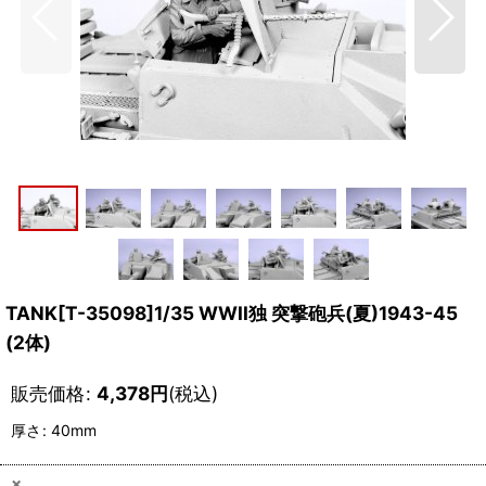
TANK[T-35098]1/35 WWII独 突撃砲兵(夏)1943-45
(2体)
販売価格
:
4,378
円
(税込)
厚さ
:
40mm
×