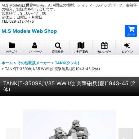
M.S Modelsは世界中から、AFV関係の模型、ディティールアップパーツ、書籍等
の輸入、卸販売を行う会社です。
営業時間：9：00～17：00
定休日：日曜日・月曜日
TEL:029-212-7475
M.S Models Web Shop
カート
カテゴリ
マイページ
商品検索
ご利用案内
カレンダー
ログイン
ホーム
>
その他取扱メーカー
>
TANK(タンキ)
>
TANK[T-35098]1/35 WWII独 突撃砲兵(夏)1943-45 (2体)
TANK[T-35098]1/35 WWII独 突撃砲兵(夏)1943-45 (2
体)