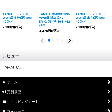
TANK[T-35208]1/35
TANK[T-35093]1/35
TANK[T-35209]1/35
WWII露 将校(夏)1941-
WWII露 戦車兵KV-1,
WWII露 歩兵(夏)1941-
42(1体)
KV-2 (夏-秋)1941-42
42(1体)
(2体)
2,189
円
(税込)
2,189
円
(税込)
4,378
円
(税込)
レビュー
0
件のレビュー
ホーム
更新履歴
ショッピングカート
マイページ