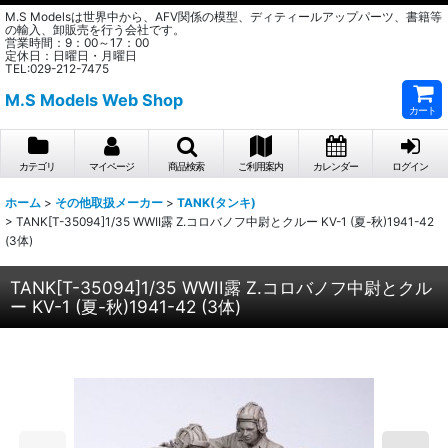
M.S Modelsは世界中から、AFV関係の模型、ディティールアップパーツ、書籍等
の輸入、卸販売を行う会社です。
営業時間：9：00～17：00
定休日：日曜日・月曜日
TEL:029-212-7475
M.S Models Web Shop
カート
カテゴリ
マイページ
商品検索
ご利用案内
カレンダー
ログイン
ホーム
>
その他取扱メーカー
>
TANK(タンキ)
>
TANK[T-35094]1/35 WWII露 Z.コロバノフ中尉とクルー KV-1 (夏-秋)1941-42
(3体)
TANK[T-35094]1/35 WWII露 Z.コロバノフ中尉とクル
ー KV-1 (夏-秋)1941-42 (3体)