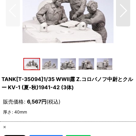
TANK[T-35094]1/35 WWII露 Z.コロバノフ中尉とクル
ー KV-1 (夏-秋)1941-42 (3体)
販売価格
:
6,567
円
(税込)
厚さ
:
40mm
×