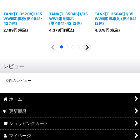
TANK[T-35208]1/35
TANK[T-35046]1/35
TANK[T-35040]1/35
WWII露 将校(夏)1941-
WWII露 戦車兵
WWII露 戦車兵 (夏)1941
42(1体)
(夏)1941-42 (2体)
(2体)
2,189
円
(税込)
4,378
円
(税込)
4,378
円
(税込)
レビュー
0
件のレビュー
ホーム
更新履歴
ショッピングカート
マイページ