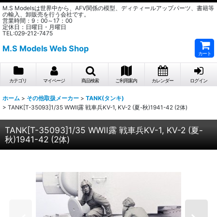
M.S Modelsは世界中から、AFV関係の模型、ディティールアップパーツ、書籍等
の輸入、卸販売を行う会社です。
営業時間：9：00～17：00
定休日：日曜日・月曜日
TEL:029-212-7475
M.S Models Web Shop
カート
カテゴリ
マイページ
商品検索
ご利用案内
カレンダー
ログイン
ホーム
>
その他取扱メーカー
>
TANK(タンキ)
>
TANK[T-35093]1/35 WWII露 戦車兵KV-1, KV-2 (夏-秋)1941-42 (2体)
TANK[T-35093]1/35 WWII露 戦車兵KV-1, KV-2 (夏-
秋)1941-42 (2体)