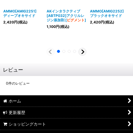
AMMO[AMIG2251]
AKインタラクティブ
AMMO[AMIG2252]
ディープオキサイド
[ABTP032]アクリルレ
ブラックオキサイド
ジン添加剤
[
ピグメント
]
2,420
円
(税込)
2,420
円
(税込)
1,100
円
(税込)
レビュー
0
件のレビュー
ホーム
更新履歴
ショッピングカート