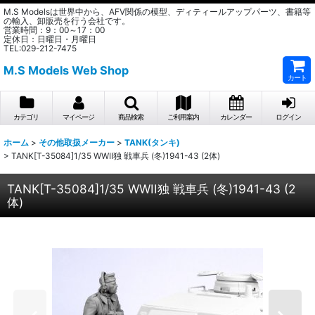
M.S Modelsは世界中から、AFV関係の模型、ディティールアップパーツ、書籍等
の輸入、卸販売を行う会社です。
営業時間：9：00～17：00
定休日：日曜日・月曜日
TEL:029-212-7475
M.S Models Web Shop
カート
カテゴリ
マイページ
商品検索
ご利用案内
カレンダー
ログイン
ホーム
>
その他取扱メーカー
>
TANK(タンキ)
>
TANK[T-35084]1/35 WWII独 戦車兵 (冬)1941-43 (2体)
TANK[T-35084]1/35 WWII独 戦車兵 (冬)1941-43 (2
体)