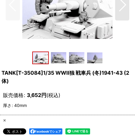
TANK[T-35084]1/35 WWII独 戦車兵 (冬)1941-43 (2
体)
販売価格
:
3,652
円
(税込)
厚さ
:
40mm
×
Facebookでシェア