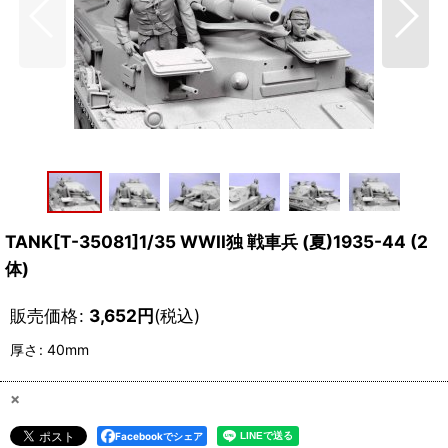
TANK[T-35081]1/35 WWII独 戦車兵 (夏)1935-44 (2
体)
販売価格
:
3,652
円
(税込)
厚さ
:
40mm
×
Facebookでシェア