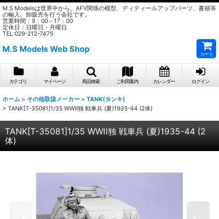
M.S Modelsは世界中から、AFV関係の模型、ディティールアップパーツ、書籍等
の輸入、卸販売を行う会社です。
営業時間：9：00～17：00
定休日：日曜日・月曜日
TEL:029-212-7475
M.S Models Web Shop
カート
カテゴリ
マイページ
商品検索
ご利用案内
カレンダー
ログイン
ホーム
>
その他取扱メーカー
>
TANK(タンキ)
>
TANK[T-35081]1/35 WWII独 戦車兵 (夏)1935-44 (2体)
TANK[T-35081]1/35 WWII独 戦車兵 (夏)1935-44 (2
体)