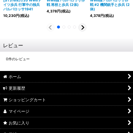
[ST3169]1/35 WWIIド
WWII独 バルバロッサ作
WWII独 バルバロッサ作
イツ歩兵 行軍中の独兵
戦 将校と歩兵 (2体)
戦 #2 機関銃手と歩兵 (2
バルバロッサ1941
体)
4,378
円
(税込)
10,230
円
(税込)
4,378
円
(税込)
レビュー
0
件のレビュー
ホーム
更新履歴
ショッピングカート
マイページ
お気に入り