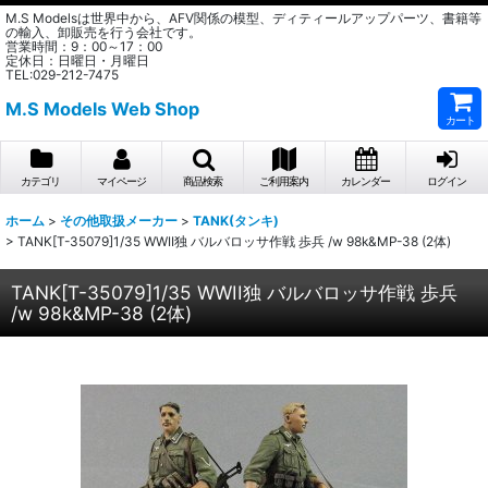
M.S Modelsは世界中から、AFV関係の模型、ディティールアップパーツ、書籍等
の輸入、卸販売を行う会社です。
営業時間：9：00～17：00
定休日：日曜日・月曜日
TEL:029-212-7475
M.S Models Web Shop
カート
カテゴリ
マイページ
商品検索
ご利用案内
カレンダー
ログイン
ホーム
>
その他取扱メーカー
>
TANK(タンキ)
>
TANK[T-35079]1/35 WWII独 バルバロッサ作戦 歩兵 /w 98k&MP-38 (2体)
TANK[T-35079]1/35 WWII独 バルバロッサ作戦 歩兵
/w 98k&MP-38 (2体)