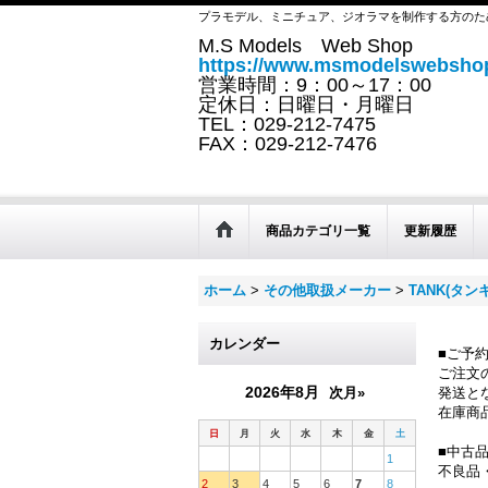
プラモデル、ミニチュア、ジオラマを制作する方のた
M.S Models Web Shop
https://www.msmodelswebshop
営業時間：9：00～17：00
定休日：日曜日・月曜日
TEL：029-212-7475
FAX：029-212-7476
商品カテゴリ一覧
更新履歴
ホーム
>
その他取扱メーカー
>
TANK(タンキ
カレンダー
■ご予
ご注文
2026年8月
次月»
発送と
在庫商
日
月
火
水
木
金
土
■中古
1
不良品
2
3
4
5
6
7
8