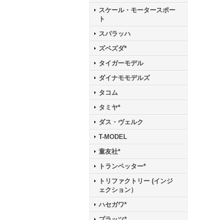
スケール・モータースポー
ト
スパラッハ
ズベズダ*
タイガーモデル
ダイナモモデルズ
タコム
タミヤ*
ダス・ヴェルク
T-MODEL
童友社*
トランペッター*
トリファクトリー (インジ
ェクション）
ハセガワ*
プラッツ*