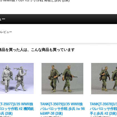
/35 WWII独 バルバロッサ作戦 将校と歩兵 (2体)
ュー
のレビュー
商品を買った人は、こんな商品も買っています
T-35077]1/35 WWII独
TANK[T-35079]1/35 WWII独
TANK[T-35078]1
ロッサ作戦 #2 機関銃
バルバロッサ作戦 歩兵 /w 98
バルバロッサ作戦 
兵 (2体)
k&MP-38 (2体)
手と歩兵 #2 (2体)