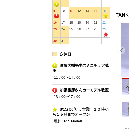
9
10
11
12
13
14
15
TANK
16
17
18
19
20
21
22
23
24
25
26
27
28
29
30
31
定休日
遠藤大樹先生のミニチュア講
座
11：00〜14：00
加藤雅彦さんカーモデル教室
13：00〜17：00
8/15はゲリラ営業 １０時か
ら１５時までオープン
場所：M.S Models