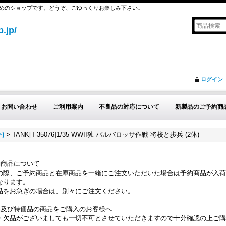
めのショップです。どうぞ、ごゆっくりお楽しみ下さい｡
.jp/
ログイン
お問い合わせ
ご利用案内
不良品の対応について
新製品のご予約商
)
>
TANK[T-35076]1/35 WWII独 バルバロッサ作戦 将校と歩兵 (2体)
約商品について
の際、ご予約商品と在庫商品を一緒にご注文いただいた場合は予約商品が入荷
なります。
品をお急ぎの場合は、別々にご注文ください。
品及び特価品の商品をご購入のお客様へ
・欠品がございましても一切不可とさせていただきますので十分確認の上ご購