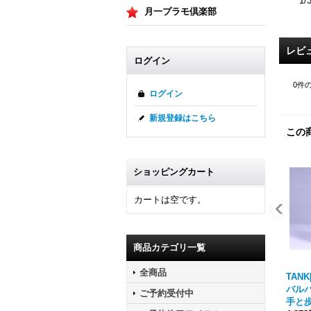
1
月一プラモ倶楽部
レビ
ログイン
0
件
ログイン
新規登録はこちら
この
ショッピングカート
カートは空です。
商品カテゴリ一覧
全商品
TANK[
バルバ
ご予約受付中
手と歩