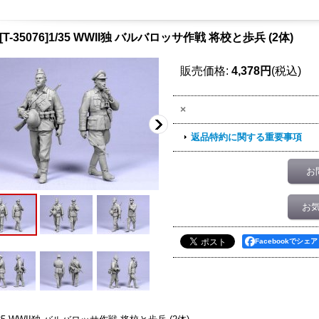
[T-35076]1/35 WWII独 バルバロッサ作戦 将校と歩兵 (2体)
販売価格
:
4,378円
(税込)
×
返品特約に関する重要事項
お
お
Facebookでシェア