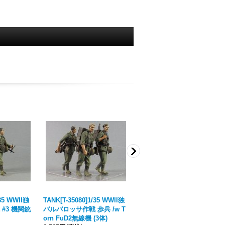
/35 WWII独
TANK[T-35080]1/35 WWII独
TANK[T-35104]1/35 WWII独
#3 機関銃
バルバロッサ作戦 歩兵 /w T
将校と歩兵 (夏)39-43 (2体)
orn FuD2無線機 (3体)
4,378円
(税込)