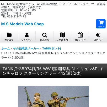
M.S Modelsは世界中から、AFV関係の模型、ディティールアップパーツ、書籍等
の輸入、卸販売を行う会社です。
営業時間：9：00～17：00
定休日：日曜日・月曜日
TEL:029-212-7475
M.S Models Web Shop
カート
カテゴリ
マイページ
商品検索
ご利用案内
カレンダー
ログイン
ホーム
>
その他取扱メーカー
>
TANK(タンキ)
>
TANK[T-35074]1/35 WWII露 狙撃兵 N.イリュン&P.ゴンチャロフ スターリング
ラード42(夏)(2体)
TANK[T-35074]1/35 WWII露 狙撃兵 N.イリュン&P.ゴ
ンチャロフ スターリングラード42(夏)(2体)