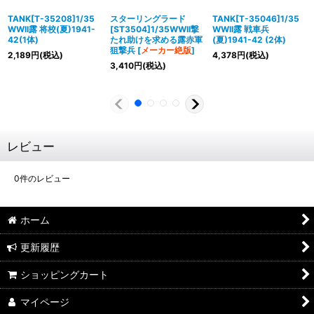
TANK[T-35208]1/35
スターリングラード
TANK[T-35046]1/35
WWII露 将校(夏)1941-
[ST3504]1/35WWII撃
WWII露 戦車兵
42(1体)
たれ助けを求める露赤軍
(夏)1941-42 (2体)
狙撃兵
[
メーカー絶版
]
2,189
円
(税込)
4,378
円
(税込)
3,410
円
(税込)
レビュー
0
件のレビュー
ホーム
更新履歴
ショッピングカート
マイページ