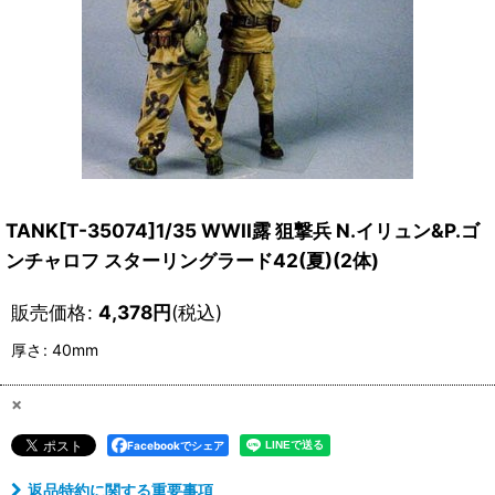
TANK[T-35074]1/35 WWII露 狙撃兵 N.イリュン&P.ゴ
ンチャロフ スターリングラード42(夏)(2体)
販売価格
:
4,378
円
(税込)
厚さ
:
40mm
×
Facebookでシェア
返品特約に関する重要事項