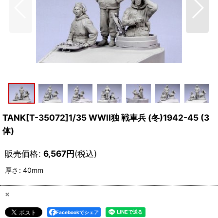
TANK[T-35072]1/35 WWII独 戦車兵 (冬)1942-45 (3
体)
販売価格
:
6,567
円
(税込)
厚さ
:
40mm
×
Facebookでシェア