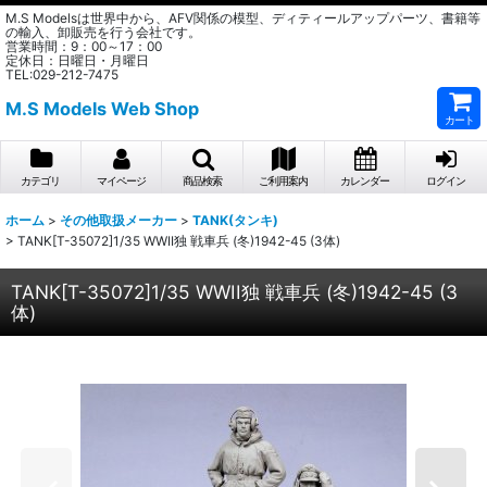
M.S Modelsは世界中から、AFV関係の模型、ディティールアップパーツ、書籍等
の輸入、卸販売を行う会社です。
営業時間：9：00～17：00
定休日：日曜日・月曜日
TEL:029-212-7475
M.S Models Web Shop
カート
カテゴリ
マイページ
商品検索
ご利用案内
カレンダー
ログイン
ホーム
>
その他取扱メーカー
>
TANK(タンキ)
>
TANK[T-35072]1/35 WWII独 戦車兵 (冬)1942-45 (3体)
TANK[T-35072]1/35 WWII独 戦車兵 (冬)1942-45 (3
体)