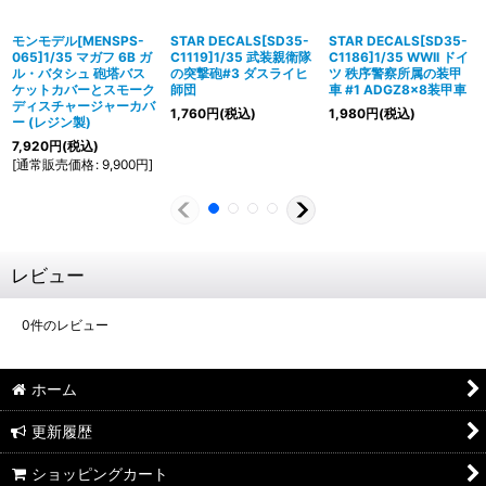
モンモデル[MENSPS-
STAR DECALS[SD35-
STAR DECALS[SD35-
065]1/35 マガフ 6B ガ
C1119]1/35 武装親衛隊
C1186]1/35 WWII ドイ
ル・バタシュ 砲塔バス
の突撃砲#3 ダスライヒ
ツ 秩序警察所属の装甲
ケットカバーとスモーク
師団
車 #1 ADGZ8×8装甲車
ディスチャージャーカバ
1,760
円
(税込)
1,980
円
(税込)
ー (レジン製)
7,920
円
(税込)
[
通常販売価格
:
9,900
円
]
レビュー
0
件のレビュー
ホーム
更新履歴
ショッピングカート