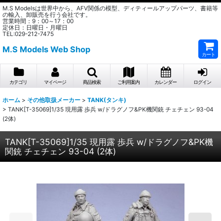
M.S Modelsは世界中から、AFV関係の模型、ディティールアップパーツ、書籍等
の輸入、卸販売を行う会社です。
営業時間：9：00～17：00
定休日：日曜日・月曜日
TEL:029-212-7475
M.S Models Web Shop
カート
カテゴリ
マイページ
商品検索
ご利用案内
カレンダー
ログイン
ホーム
>
その他取扱メーカー
>
TANK(タンキ)
>
TANK[T-35069]1/35 現用露 歩兵 w/ドラグノフ&PK機関銃 チェチェン 93-04
(2体)
TANK[T-35069]1/35 現用露 歩兵 w/ドラグノフ&PK機
関銃 チェチェン 93-04 (2体)