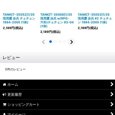
TANK[T-35052]1/35
TANK[T-35068]1/35
TANK[T-35053]1/35
現用露 歩兵 チェチェン
現用露 歩兵 w/RPG-
現用露 歩兵 #2 チェチェ
1994-2005 (1体)
7(冬)チェチェン 93-04
ン 1994-2005 (1体)
(1体)
2,189
円
(税込)
2,189
円
(税込)
2,189
円
(税込)
レビュー
0
件のレビュー
ホーム
更新履歴
ショッピングカート
マイページ