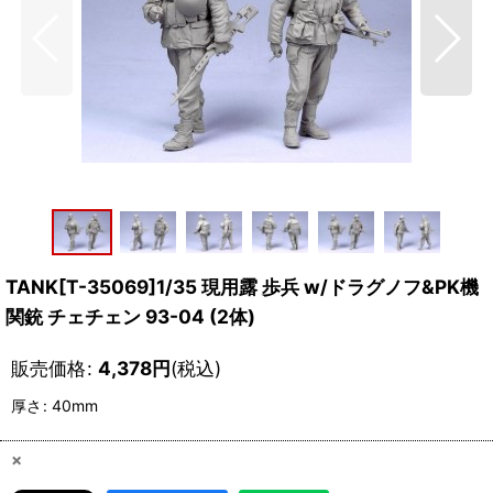
TANK[T-35069]1/35 現用露 歩兵 w/ドラグノフ&PK機
関銃 チェチェン 93-04 (2体)
販売価格
:
4,378
円
(税込)
厚さ
:
40mm
×