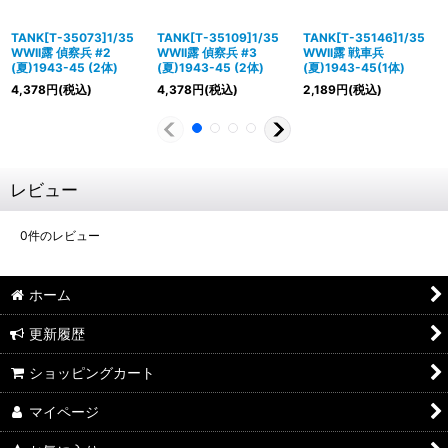
TANK[T-35073]1/35
TANK[T-35109]1/35
TANK[T-35146]1/35
WWII露 偵察兵 #2
WWII露 偵察兵 #3
WWII露 戦車兵
(夏)1943-45 (2体)
(夏)1943-45 (2体)
(夏)1943-45(1体)
4,378
円
(税込)
4,378
円
(税込)
2,189
円
(税込)
レビュー
0
件のレビュー
ホーム
更新履歴
ショッピングカート
マイページ