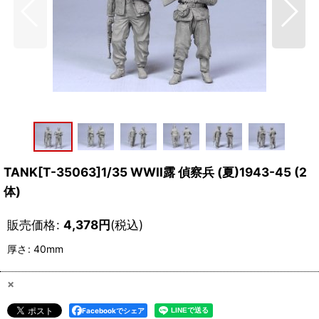
TANK[T-35063]1/35 WWII露 偵察兵 (夏)1943-45 (2
体)
販売価格
:
4,378
円
(税込)
厚さ
:
40mm
×
Facebookでシェア