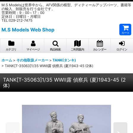
M.S Modelsは世界中から、AFV関係の模型、ディティールアップパーツ、書籍等
の輸入、卸販売を行う会社です。
営業時間：9：00～17：00
定休日：日曜日・月曜日
TEL:029-212-7475
M.S Models Web Shop
カート
カテゴリ
マイページ
商品検索
ご利用案内
カレンダー
ログイン
ホーム
>
その他取扱メーカー
>
TANK(タンキ)
>
TANK[T-35063]1/35 WWII露 偵察兵 (夏)1943-45 (2体)
TANK[T-35063]1/35 WWII露 偵察兵 (夏)1943-45 (2
体)