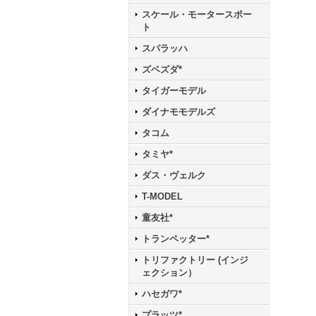
スケール・モータースポー
ト
スパラッハ
ズベズダ*
タイガーモデル
ダイナモモデルズ
タコム
タミヤ*
ダス・ヴェルク
T-MODEL
童友社*
トランペッター*
トリファクトリー (インジ
ェクション）
ハセガワ*
プラッツ*