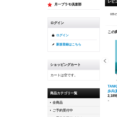
レビ
月一プラモ倶楽部
0
件
ログイン
この
ログイン
新規登録はこちら
ショッピングカート
カートは空です。
TANK[
歩兵(夏
商品カテゴリ一覧
2,18
×
全商品
ご予約受付中