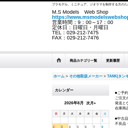
プラモデル、ミニチュア、ジオラマを制作する方のた
M.S Models Web Shop
https://www.msmodelswebshop
営業時間：9：00～17：00
定休日：日曜日・月曜日
TEL：029-212-7475
FAX：029-212-7476
商品カテゴリ一覧
更新履歴
ホーム
>
その他取扱メーカー
>
TANK(タンキ
カレンダー
■ご予
ご注文
2026年8月
次月»
発送と
在庫商
日
月
火
水
木
金
土
■中古
1
不良品
2
3
4
5
6
7
8