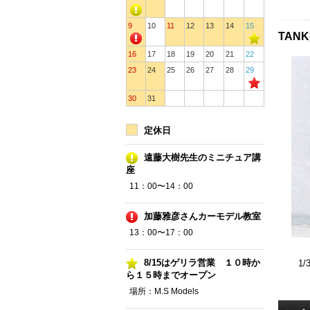
9
10
11
12
13
14
15
TANK[
16
17
18
19
20
21
22
23
24
25
26
27
28
29
30
31
定休日
遠藤大樹先生のミニチュア講
座
11：00〜14：00
加藤雅彦さんカーモデル教室
13：00〜17：00
8/15はゲリラ営業 １０時か
1/
ら１５時までオープン
場所：M.S Models