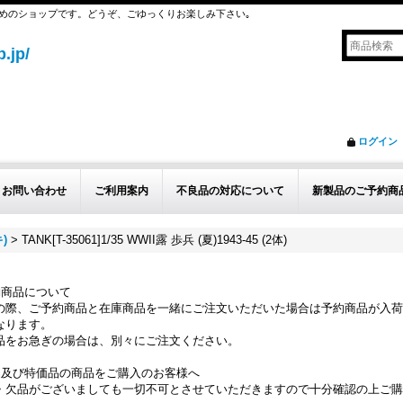
めのショップです。どうぞ、ごゆっくりお楽しみ下さい｡
.jp/
ログイン
お問い合わせ
ご利用案内
不良品の対応について
新製品のご予約商
)
>
TANK[T-35061]1/35 WWII露 歩兵 (夏)1943-45 (2体)
約商品について
の際、ご予約商品と在庫商品を一緒にご注文いただいた場合は予約商品が入荷
なります。
品をお急ぎの場合は、別々にご注文ください。
品及び特価品の商品をご購入のお客様へ
・欠品がございましても一切不可とさせていただきますので十分確認の上ご購