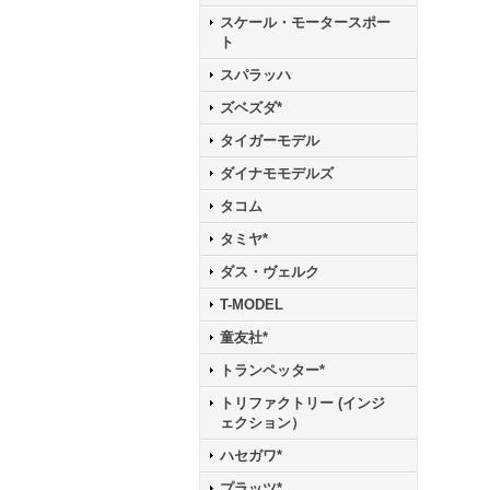
スケール・モータースポー
ト
スパラッハ
ズベズダ*
タイガーモデル
ダイナモモデルズ
タコム
タミヤ*
ダス・ヴェルク
T-MODEL
童友社*
トランペッター*
トリファクトリー (インジ
ェクション）
ハセガワ*
プラッツ*