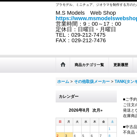
プラモデル、ミニチュア、ジオラマを制作する方のた
M.S Models Web Shop
https://www.msmodelswebshop
営業時間：9：00～17：00
定休日：日曜日・月曜日
TEL：029-212-7475
FAX：029-212-7476
商品カテゴリ一覧
更新履歴
ホーム
>
その他取扱メーカー
>
TANK(タンキ
カレンダー
■ご予
ご注文
2026年8月
次月»
発送と
在庫商
日
月
火
水
木
金
土
■中古
1
不良品
2
3
4
5
6
7
8