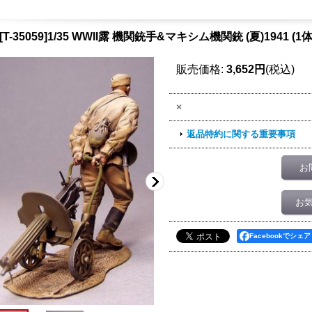
[T-35059]1/35 WWII露 機関銃手&マキシム機関銃 (夏)1941 (1体
販売価格
:
3,652円
(税込)
×
返品特約に関する重要事項
お
お
Facebookでシェア