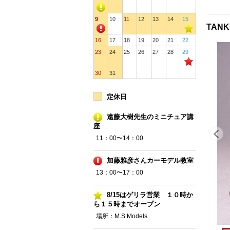
9
10
11
12
13
14
15
TANK
16
17
18
19
20
21
22
23
24
25
26
27
28
29
30
31
定休日
遠藤大樹先生のミニチュア講
座
11：00〜14：00
加藤雅彦さんカーモデル教室
13：00〜17：00
8/15はゲリラ営業 １０時か
ら１５時までオープン
場所：M.S Models