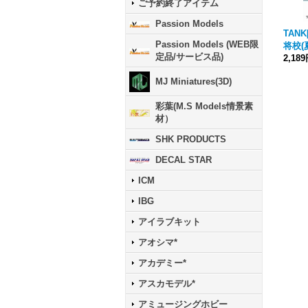
ご予約終了アイテム
Passion Models
TANK[
Passion Models (WEB限
将校(夏
定品/サービス品)
2,18
MJ Miniatures(3D)
彩葉(M.S Models情景素
材）
SHK PRODUCTS
DECAL STAR
ICM
IBG
アイラブキット
アオシマ*
アカデミー*
アスカモデル*
アミュージングホビー