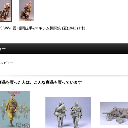
/35 WWII露 機関銃手&マキシム機関銃 (夏)1941 (1体)
ュー
のレビュー
商品を買った人は、こんな商品も買っています