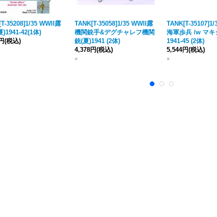
T-35208]1/35 WWII露
TANK[T-35058]1/35 WWII露
TANK[T-35107]1
)1941-42(1体)
機関銃手&デグチャレフ機関
海軍歩兵 /w マ
9円
(税込)
銃(夏)1941 (2体)
1941-45 (2体)
4,378円
(税込)
5,544円
(税込)
×
×