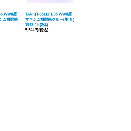
/35 WWII露
TANK[T-35111]1/35 WWII露
TANK[T-35127]1/35 WWII露
キシム機関銃
マキシム機関銃クルー(夏-冬)
機関銃兵 /w DP-28機関銃 19
1943-45 (2体)
41-45 (2体)
5,544円
(税込)
4,378円
(税込)
×
×