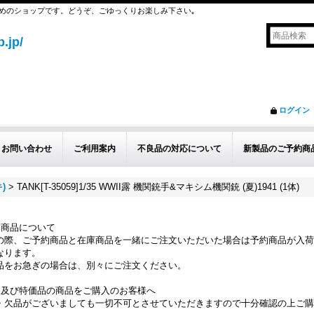
めのショップです。どうぞ、ごゆっくりお楽しみ下さい｡
.jp/
ログイン
お問い合わせ
ご利用案内
不良品の対応について
新製品のご予約商
)
>
TANK[T-35059]1/35 WWII露 機関銃手&マキシム機関銃 (夏)1941 (1体)
約商品について
の際、ご予約商品と在庫商品を一緒にご注文いただいた場合は予約商品が入荷
なります。
品をお急ぎの場合は、別々にご注文ください。
品及び特価品の商品をご購入のお客様へ
・欠品がございましても一切不可とさせていただきますので十分確認の上ご購