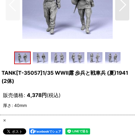
TANK[T-35057]1/35 WWII露 歩兵と戦車兵 (夏)1941
(2体)
販売価格
:
4,378
円
(税込)
厚さ
:
40mm
×
Facebookでシェア