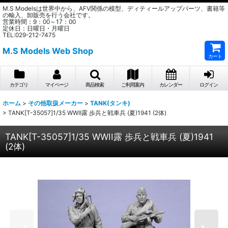
M.S Modelsは世界中から、AFV関係の模型、ディティールアップパーツ、書籍等
の輸入、卸販売を行う会社です。
営業時間：9：00～17：00
定休日：日曜日・月曜日
TEL:029-212-7475
M.S Models Web Shop
カート
カテゴリ
マイページ
商品検索
ご利用案内
カレンダー
ログイン
ホーム
>
その他取扱メーカー
>
TANK(タンキ)
>
TANK[T-35057]1/35 WWII露 歩兵と戦車兵 (夏)1941 (2体)
TANK[T-35057]1/35 WWII露 歩兵と戦車兵 (夏)1941
(2体)