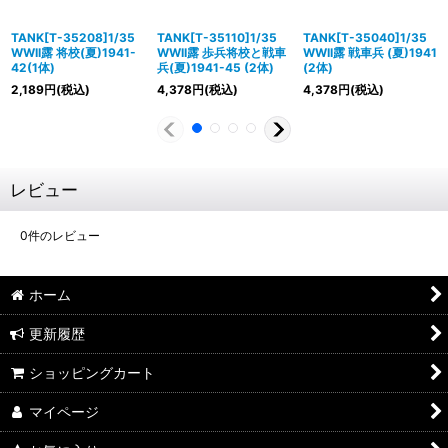
TANK[T-35208]1/35
TANK[T-35110]1/35
TANK[T-35040]1/35
WWII露 将校(夏)1941-
WWII露 歩兵将校と戦車
WWII露 戦車兵 (夏)1941
42(1体)
兵(夏)1941-45 (2体)
(2体)
2,189
円
(税込)
4,378
円
(税込)
4,378
円
(税込)
レビュー
0
件のレビュー
ホーム
更新履歴
ショッピングカート
マイページ