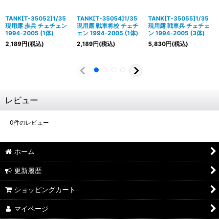
TANK[T-35052]1/35
TANK[T-35054]1/35
TANK[T-35055]1/35
現用露 歩兵 チェチェン
現用露 戦車将校 チェチ
現用露 戦車兵 チェチェ
1994-2005 (1体)
ェン 1994-2005 (1体)
ン 1994-2005 (3体)
2,189
円
(税込)
2,189
円
(税込)
5,830
円
(税込)
レビュー
0
件のレビュー
ホーム
更新履歴
ショッピングカート
マイページ