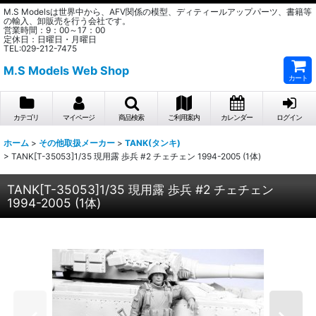
M.S Modelsは世界中から、AFV関係の模型、ディティールアップパーツ、書籍等
の輸入、卸販売を行う会社です。
営業時間：9：00～17：00
定休日：日曜日・月曜日
TEL:029-212-7475
M.S Models Web Shop
カート
カテゴリ
マイページ
商品検索
ご利用案内
カレンダー
ログイン
ホーム
>
その他取扱メーカー
>
TANK(タンキ)
>
TANK[T-35053]1/35 現用露 歩兵 #2 チェチェン 1994-2005 (1体)
TANK[T-35053]1/35 現用露 歩兵 #2 チェチェン
1994-2005 (1体)