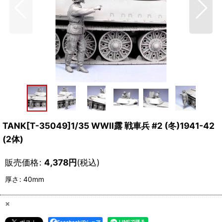
TANK[T-35049]1/35 WWII露 戦車兵 #2 (冬)1941-42
(2体)
販売価格
:
4,378
円
(税込)
厚さ
:
40mm
×