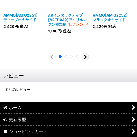
AMMO[AMIG2251]
AKインタラクティブ
AMMO[AMIG2252]
ディープオキサイド
[ABTP032]アクリルレ
ブラックオキサイド
ジン添加剤
[
ピグメント
]
2,420
円
(税込)
2,420
円
(税込)
1,100
円
(税込)
レビュー
0
件のレビュー
ホーム
更新履歴
ショッピングカート