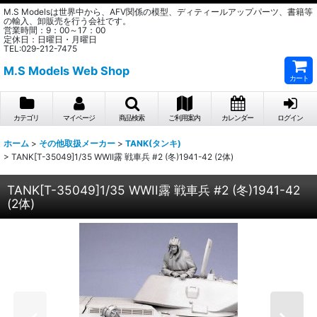
M.S Modelsは世界中から、AFV関係の模型、ディティールアップパーツ、書籍等
の輸入、卸販売を行う会社です。
営業時間：9：00～17：00
定休日：日曜日・月曜日
TEL:029-212-7475
M.S Models Web Shop
カート
カテゴリ
マイページ
商品検索
ご利用案内
カレンダー
ログイン
ホーム
>
その他取扱メーカー
>
TANK(タンキ)
>
TANK[T-35049]1/35 WWII露 戦車兵 #2 (冬)1941-42 (2体)
TANK[T-35049]1/35 WWII露 戦車兵 #2 (冬)1941-42
(2体)