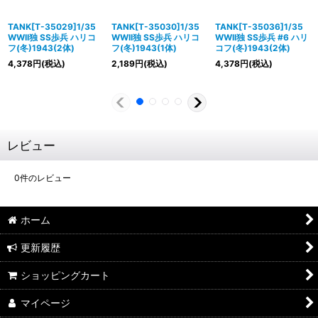
TANK[T-35029]1/35
TANK[T-35030]1/35
TANK[T-35036]1/35
WWII独 SS歩兵 ハリコ
WWII独 SS歩兵 ハリコ
WWII独 SS歩兵 #6 ハリ
フ(冬)1943(2体)
フ(冬)1943(1体)
コフ(冬)1943(2体)
4,378
円
(税込)
2,189
円
(税込)
4,378
円
(税込)
レビュー
0
件のレビュー
ホーム
更新履歴
ショッピングカート
マイページ