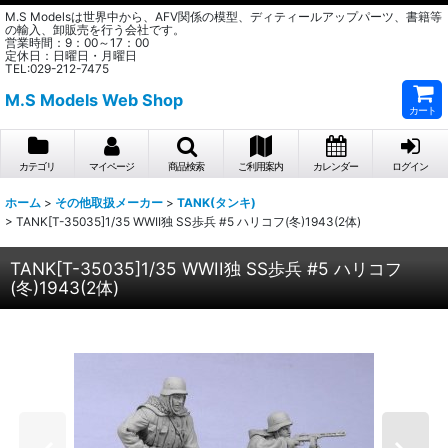
M.S Modelsは世界中から、AFV関係の模型、ディティールアップパーツ、書籍等
の輸入、卸販売を行う会社です。
営業時間：9：00～17：00
定休日：日曜日・月曜日
TEL:029-212-7475
M.S Models Web Shop
カート
カテゴリ
マイページ
商品検索
ご利用案内
カレンダー
ログイン
ホーム
>
その他取扱メーカー
>
TANK(タンキ)
>
TANK[T-35035]1/35 WWII独 SS歩兵 #5 ハリコフ(冬)1943(2体)
TANK[T-35035]1/35 WWII独 SS歩兵 #5 ハリコフ
(冬)1943(2体)