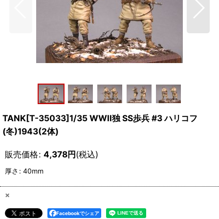
TANK[T-35033]1/35 WWII独 SS歩兵 #3 ハリコフ
(冬)1943(2体)
販売価格
:
4,378
円
(税込)
厚さ
:
40mm
×
Facebookでシェア