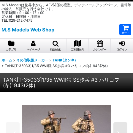
M.S Modelsは世界中から、AFV関係の模型、ディティールアップパーツ、書籍等
の輸入、卸販売を行う会社です。
営業時間：9：00～17：00
定休日：日曜日・月曜日
TEL:029-212-7475
M.S Models Web Shop
カート
カテゴリ
マイページ
商品検索
ご利用案内
カレンダー
ログイン
ホーム
>
その他取扱メーカー
>
TANK(タンキ)
>
TANK[T-35033]1/35 WWII独 SS歩兵 #3 ハリコフ(冬)1943(2体)
TANK[T-35033]1/35 WWII独 SS歩兵 #3 ハリコフ
(冬)1943(2体)