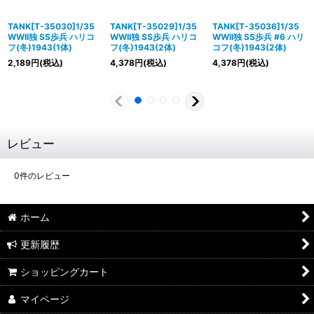
TANK[T-35030]1/35
TANK[T-35029]1/35
TANK[T-35036]1/35
WWII独 SS歩兵 ハリコ
WWII独 SS歩兵 ハリコ
WWII独 SS歩兵 #6 ハリ
フ(冬)1943(1体)
フ(冬)1943(2体)
コフ(冬)1943(2体)
2,189
円
(税込)
4,378
円
(税込)
4,378
円
(税込)
レビュー
0
件のレビュー
ホーム
更新履歴
ショッピングカート
マイページ