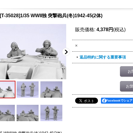
[T-35028]1/35 WWII独 突撃砲兵(冬)1942-45(2体)
販売価格
:
4,378円
(税込)
×
返品特約に関する重要事項
お
お
Facebookでシェア