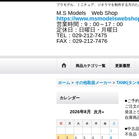
プラモデル、ミニチュア、ジオラマを制作する方のた
M.S Models Web Shop
https://www.msmodelswebshop
営業時間：9：00～17：00
定休日：日曜日・月曜日
TEL：029-212-7475
FAX：029-212-7476
商品カテゴリ一覧
更新履歴
ホーム
>
その他取扱メーカー
>
TANK(タンキ
カレンダー
■ご予
ご注文
2026年8月
次月»
発送と
在庫商
日
月
火
水
木
金
土
■中古
1
不良品
2
3
4
5
6
7
8