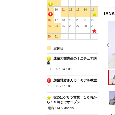
9
10
11
12
13
14
15
TANK
16
17
18
19
20
21
22
23
24
25
26
27
28
29
30
31
定休日
遠藤大樹先生のミニチュア講
座
11：00〜14：00
加藤雅彦さんカーモデル教室
13：00〜17：00
8/15はゲリラ営業 １０時か
ら１５時までオープン
場所：M.S Models