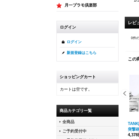
1/
月一プラモ倶楽部
レビ
ログイン
0
件
ログイン
新規登録はこちら
この
ショッピングカート
カートは空です。
商品カテゴリ一覧
全商品
TANK[
突撃砲兵
ご予約受付中
4,37