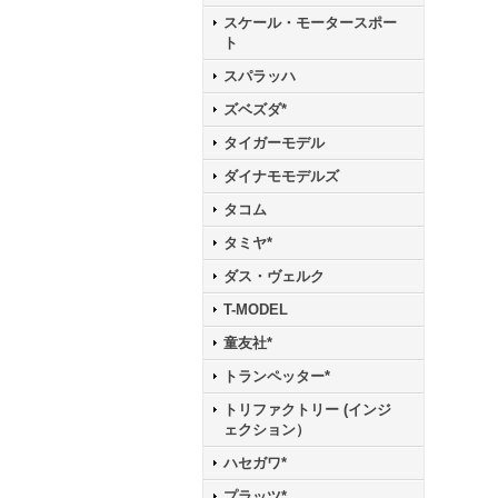
スケール・モータースポー
ト
スパラッハ
ズベズダ*
タイガーモデル
ダイナモモデルズ
タコム
タミヤ*
ダス・ヴェルク
T-MODEL
童友社*
トランペッター*
トリファクトリー (インジ
ェクション）
ハセガワ*
プラッツ*