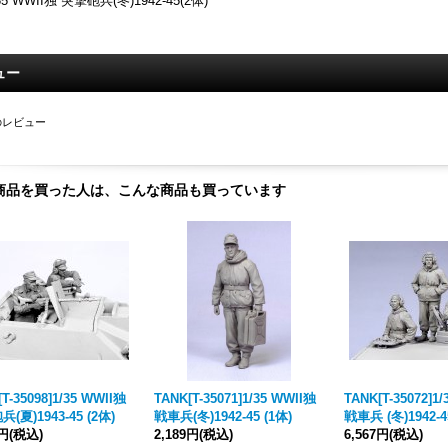
35 WWII独 突撃砲兵(冬)1942-45(2体)
ュー
のレビュー
商品を買った人は、こんな商品も買っています
T-35098]1/35 WWII独
TANK[T-35071]1/35 WWII独
TANK[T-35072]1
(夏)1943-45 (2体)
戦車兵(冬)1942-45 (1体)
戦車兵 (冬)1942-4
8円
(税込)
2,189円
(税込)
6,567円
(税込)