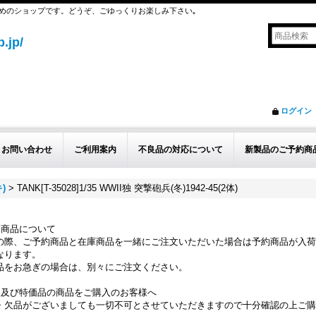
めのショップです。どうぞ、ごゆっくりお楽しみ下さい｡
.jp/
ログイン
お問い合わせ
ご利用案内
不良品の対応について
新製品のご予約商
)
>
TANK[T-35028]1/35 WWII独 突撃砲兵(冬)1942-45(2体)
約商品について
の際、ご予約商品と在庫商品を一緒にご注文いただいた場合は予約商品が入荷
なります。
品をお急ぎの場合は、別々にご注文ください。
品及び特価品の商品をご購入のお客様へ
・欠品がございましても一切不可とさせていただきますので十分確認の上ご購