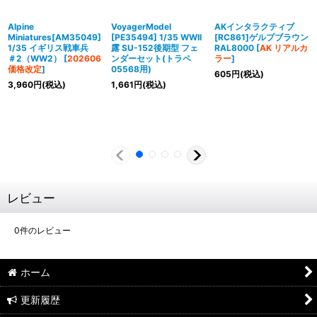
Alpine
VoyagerModel
AKインタラクティブ
Miniatures[AM35049]
[PE35494] 1/35 WWII
[RC861]ゲルプブラウン
1/35 イギリス戦車兵
露 SU-152後期型 フェ
RAL8000
[
AK リアルカ
＃2（WW2）
[
202606
ンダーセット(トラペ
ラー
]
価格改定
]
05568用)
605
円
(税込)
3,960
円
(税込)
1,661
円
(税込)
レビュー
0
件のレビュー
ホーム
更新履歴