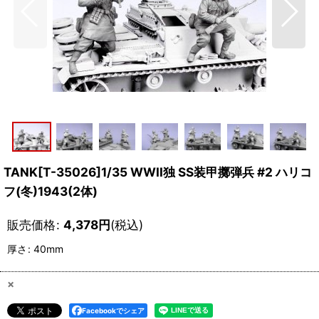
TANK[T-35026]1/35 WWII独 SS装甲擲弾兵 #2 ハリコ
フ(冬)1943(2体)
販売価格
:
4,378
円
(税込)
厚さ
:
40mm
×
Facebookでシェア