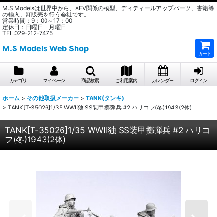
M.S Modelsは世界中から、AFV関係の模型、ディティールアップパーツ、書籍等
の輸入、卸販売を行う会社です。
営業時間：9：00～17：00
定休日：日曜日・月曜日
TEL:029-212-7475
M.S Models Web Shop
カート
カテゴリ
マイページ
商品検索
ご利用案内
カレンダー
ログイン
ホーム
>
その他取扱メーカー
>
TANK(タンキ)
>
TANK[T-35026]1/35 WWII独 SS装甲擲弾兵 #2 ハリコフ(冬)1943(2体)
TANK[T-35026]1/35 WWII独 SS装甲擲弾兵 #2 ハリコ
フ(冬)1943(2体)