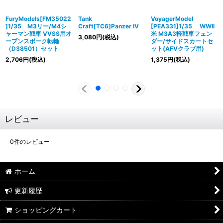
FuryModels[FM35022
Tank
VoyagerModel
]1/35 M3リー/M4シ
Craft[TC6]Panzer IV
[PEA331]1/35 WWII
ャーマン戦車 VVSS用オ
米 M3A3軽戦車フェン
3,080
円
(税込)
ープンスポーク転輪
ダー/サイドスカートセ
（D38501）セット
ット(AFVクラブ用)
2,706
円
(税込)
1,375
円
(税込)
レビュー
0
件のレビュー
ホーム
更新履歴
ショッピングカート