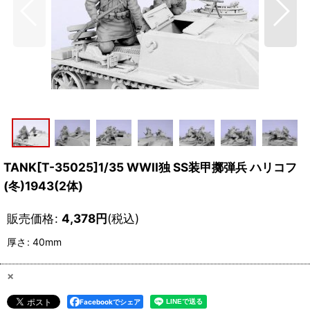
TANK[T-35025]1/35 WWII独 SS装甲擲弾兵 ハリコフ
(冬)1943(2体)
販売価格
:
4,378
円
(税込)
厚さ
:
40mm
×
Facebookでシェア