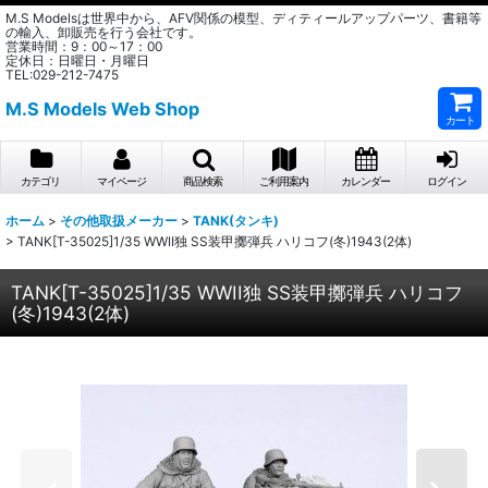
M.S Modelsは世界中から、AFV関係の模型、ディティールアップパーツ、書籍等
の輸入、卸販売を行う会社です。
営業時間：9：00～17：00
定休日：日曜日・月曜日
TEL:029-212-7475
M.S Models Web Shop
カート
カテゴリ
マイページ
商品検索
ご利用案内
カレンダー
ログイン
ホーム
>
その他取扱メーカー
>
TANK(タンキ)
>
TANK[T-35025]1/35 WWII独 SS装甲擲弾兵 ハリコフ(冬)1943(2体)
TANK[T-35025]1/35 WWII独 SS装甲擲弾兵 ハリコフ
(冬)1943(2体)