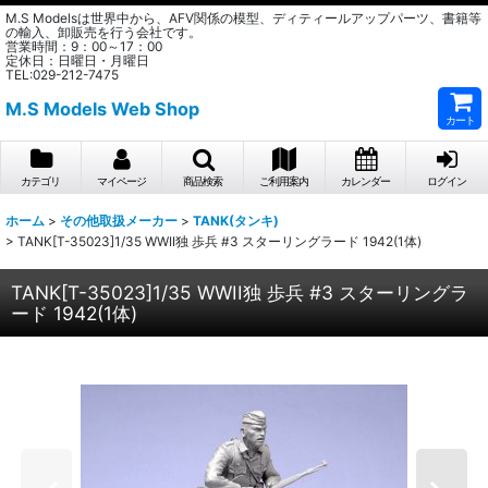
M.S Modelsは世界中から、AFV関係の模型、ディティールアップパーツ、書籍等
の輸入、卸販売を行う会社です。
営業時間：9：00～17：00
定休日：日曜日・月曜日
TEL:029-212-7475
M.S Models Web Shop
カート
カテゴリ
マイページ
商品検索
ご利用案内
カレンダー
ログイン
ホーム
>
その他取扱メーカー
>
TANK(タンキ)
>
TANK[T-35023]1/35 WWII独 歩兵 #3 スターリングラード 1942(1体)
TANK[T-35023]1/35 WWII独 歩兵 #3 スターリングラ
ード 1942(1体)