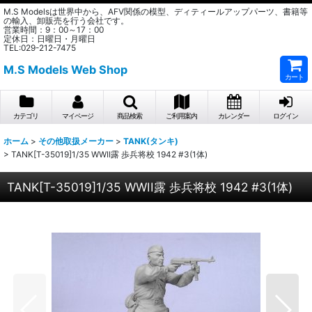
M.S Modelsは世界中から、AFV関係の模型、ディティールアップパーツ、書籍等
の輸入、卸販売を行う会社です。
営業時間：9：00～17：00
定休日：日曜日・月曜日
TEL:029-212-7475
M.S Models Web Shop
カート
カテゴリ
マイページ
商品検索
ご利用案内
カレンダー
ログイン
ホーム
>
その他取扱メーカー
>
TANK(タンキ)
>
TANK[T-35019]1/35 WWII露 歩兵将校 1942 #3(1体)
TANK[T-35019]1/35 WWII露 歩兵将校 1942 #3(1体)