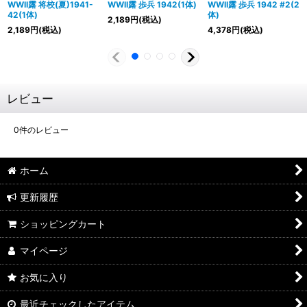
WWII露 将校(夏)1941-
WWII露 歩兵 1942(1体)
WWII露 歩兵 1942 #2(2
42(1体)
体)
2,189
円
(税込)
2,189
円
(税込)
4,378
円
(税込)
レビュー
0
件のレビュー
ホーム
更新履歴
ショッピングカート
マイページ
お気に入り
最近チェックしたアイテム