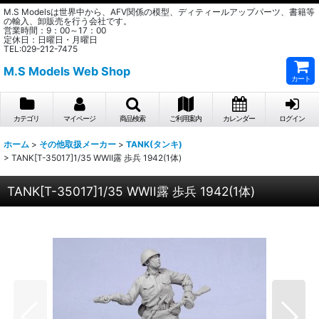
M.S Modelsは世界中から、AFV関係の模型、ディティールアップパーツ、書籍等
の輸入、卸販売を行う会社です。
営業時間：9：00～17：00
定休日：日曜日・月曜日
TEL:029-212-7475
M.S Models Web Shop
カート
カテゴリ
マイページ
商品検索
ご利用案内
カレンダー
ログイン
ホーム
>
その他取扱メーカー
>
TANK(タンキ)
>
TANK[T-35017]1/35 WWII露 歩兵 1942(1体)
TANK[T-35017]1/35 WWII露 歩兵 1942(1体)