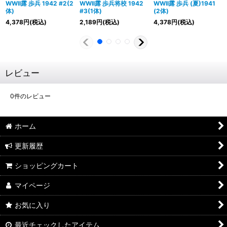
WWII露 歩兵 1942 #2(2
WWII露 歩兵将校 1942
WWII露 歩兵 (夏)1941
体)
#3(1体)
(2体)
4,378
円
(税込)
2,189
円
(税込)
4,378
円
(税込)
レビュー
0
件のレビュー
ホーム
更新履歴
ショッピングカート
マイページ
お気に入り
最近チェックしたアイテム