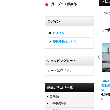
レビ
月一プラモ倶楽部
0
件
ログイン
この
ログイン
新規登録はこちら
ショッピングカート
カートは空です。
TANK[
自動車化
商品カテゴリ一覧
体)
4,37
全商品
×
ご予約受付中