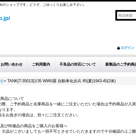
めのショップです。どうぞ、ごゆっくりお楽しみ下さい｡
.jp/
ログイン
お問い合わせ
ご利用案内
不良品の対応について
新製品のご予約商
)
>
TANK[T-35013]1/35 WWII露 自動車化歩兵 #5(夏)1943-45(2体)
約商品について
の際、ご予約商品と在庫商品を一緒にご注文いただいた場合は予約商品が入荷
なります。
品をお急ぎの場合は、別々にご注文ください。
品及び特価品の商品をご購入のお客様へ
・欠品がございましても一切不可とさせていただきますので十分確認の上ご購