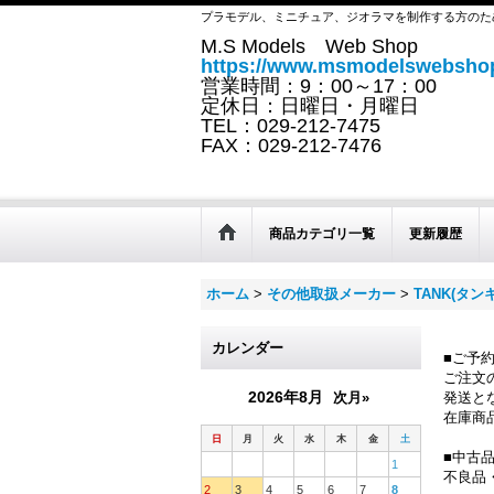
プラモデル、ミニチュア、ジオラマを制作する方のた
M.S Models Web Shop
https://www.msmodelswebshop
営業時間：9：00～17：00
定休日：日曜日・月曜日
TEL：029-212-7475
FAX：029-212-7476
商品カテゴリ一覧
更新履歴
ホーム
>
その他取扱メーカー
>
TANK(タンキ
カレンダー
■ご予
ご注文
2026年8月
次月»
発送と
在庫商
日
月
火
水
木
金
土
■中古
1
不良品
2
3
4
5
6
7
8