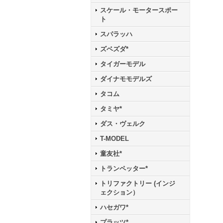
スケール・モータースポー
ト
スパラッハ
ズベズダ*
タイガーモデル
ダイナモモデルズ
タコム
タミヤ*
ダス・ヴェルク
T-MODEL
童友社*
トランペッター*
トリファクトリー (インジ
ェクション）
ハセガワ*
プラッツ*