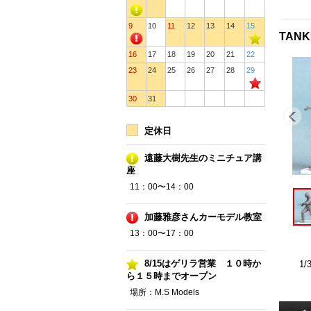
9
10
11
12
13
14
15
TANK
16
17
18
19
20
21
22
23
24
25
26
27
28
29
30
31
定休日
遠藤大樹先生のミニチュア講
座
11：00〜14：00
加藤雅彦さんカーモデル教室
13：00〜17：00
8/15はゲリラ営業 １０時か
1/
ら１５時までオープン
場所：M.S Models