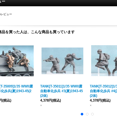
ュー
のレビュー
商品を買った人は、こんな商品も買っています
T-35009]1/35 WWII露
TANK[T-35011]1/35 WWII露
TANK[T-35012]1
歩兵(夏)1943-45(2
自動車化歩兵 #3(夏)1943-45
自動車化歩兵 #4(夏)
(2体)
(2体)
8円
(税込)
4,378円
(税込)
4,378円
(税込)
×
×