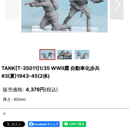
TANK[T-35011]1/35 WWII露 自動車化歩兵
#3(夏)1943-45(2体)
販売価格
:
4,378
円
(税込)
厚さ
:
40mm
×
Facebookでシェア