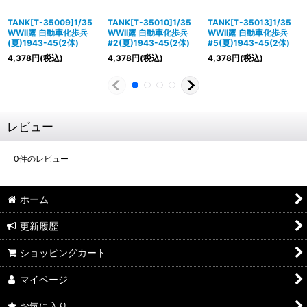
TANK[T-35009]1/35
TANK[T-35010]1/35
TANK[T-35013]1/35
WWII露 自動車化歩兵
WWII露 自動車化歩兵
WWII露 自動車化歩兵
(夏)1943-45(2体)
#2(夏)1943-45(2体)
#5(夏)1943-45(2体)
4,378
円
(税込)
4,378
円
(税込)
4,378
円
(税込)
レビュー
0
件のレビュー
ホーム
更新履歴
ショッピングカート
マイページ
お気に入り