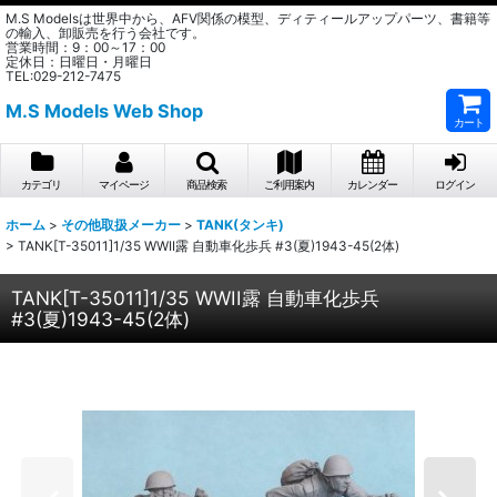
M.S Modelsは世界中から、AFV関係の模型、ディティールアップパーツ、書籍等
の輸入、卸販売を行う会社です。
営業時間：9：00～17：00
定休日：日曜日・月曜日
TEL:029-212-7475
M.S Models Web Shop
カート
カテゴリ
マイページ
商品検索
ご利用案内
カレンダー
ログイン
ホーム
>
その他取扱メーカー
>
TANK(タンキ)
>
TANK[T-35011]1/35 WWII露 自動車化歩兵 #3(夏)1943-45(2体)
TANK[T-35011]1/35 WWII露 自動車化歩兵
#3(夏)1943-45(2体)