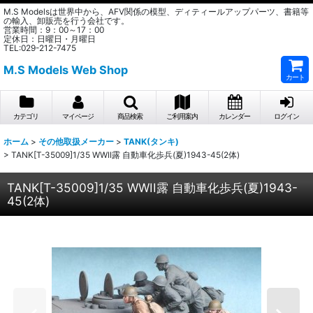
M.S Modelsは世界中から、AFV関係の模型、ディティールアップパーツ、書籍等
の輸入、卸販売を行う会社です。
営業時間：9：00～17：00
定休日：日曜日・月曜日
TEL:029-212-7475
M.S Models Web Shop
カート
カテゴリ
マイページ
商品検索
ご利用案内
カレンダー
ログイン
ホーム
>
その他取扱メーカー
>
TANK(タンキ)
>
TANK[T-35009]1/35 WWII露 自動車化歩兵(夏)1943-45(2体)
TANK[T-35009]1/35 WWII露 自動車化歩兵(夏)1943-
45(2体)