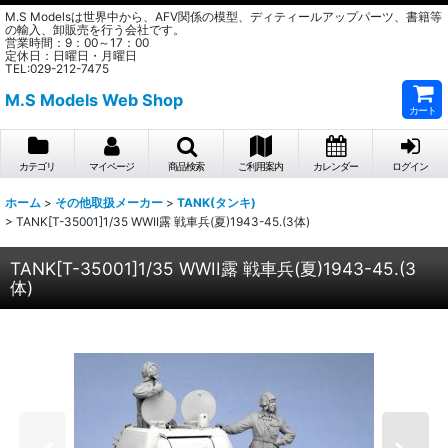
M.S Modelsは世界中から、AFV関係の模型、ディティールアップパーツ、書籍等
の輸入、卸販売を行う会社です。
営業時間：9：00～17：00
定休日：日曜日・月曜日
TEL:029-212-7475
M.S Models Web Shop
カート
カテゴリ
マイページ
商品検索
ご利用案内
カレンダー
ログイン
ホーム
>
その他取扱メーカー
>
TANK(タンキ)
>
TANK[T-35001]1/35 WWII露 戦車兵(夏)1943-45.(3体)
TANK[T-35001]1/35 WWII露 戦車兵(夏)1943-45.(3
体)