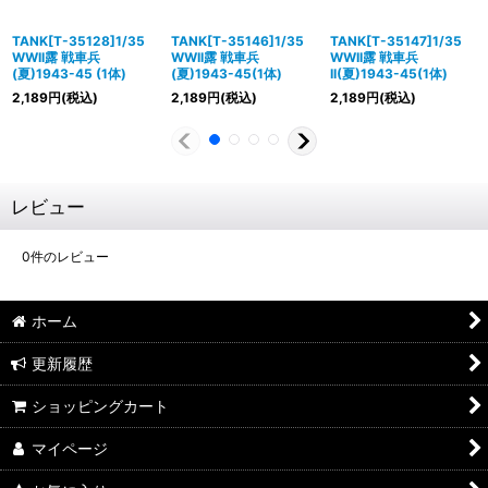
TANK[T-35128]1/35
TANK[T-35146]1/35
TANK[T-35147]1/35
WWII露 戦車兵
WWII露 戦車兵
WWII露 戦車兵
(夏)1943-45 (1体)
(夏)1943-45(1体)
II(夏)1943-45(1体)
2,189
円
(税込)
2,189
円
(税込)
2,189
円
(税込)
レビュー
0
件のレビュー
ホーム
更新履歴
ショッピングカート
マイページ