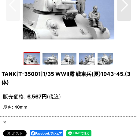
TANK[T-35001]1/35 WWII露 戦車兵(夏)1943-45.(3
体)
販売価格
:
6,567
円
(税込)
厚さ
:
40mm
×
Facebookでシェア