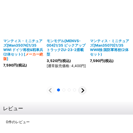
マンティス・ミニチュア
モンモデル[MENVS-
マンティス・ミニチュア
ズ[Man35074]1/35
004]1/35 ピックアップ
ズ[Man35070]1/35
WWI ドイツ将校&戦車兵
トラックZU-23-2搭載
WWII独 国防軍将校(2体
(2体セット)
[
メーカー絶
型
セット)
版
]
3,520
円
(税込)
7,590
円
(税込)
7,590
円
(税込)
[
通常販売価格
:
4,400
円
]
レビュー
0
件のレビュー