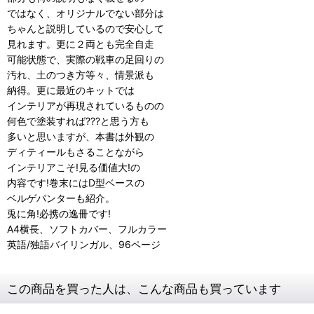
ではなく、オリジナルでない部分は
ちゃんと説明しているので安心して
見れます。更に２両とも完全自走
可能状態で、実際の戦車の足回りの
汚れ、土のつき方等々、情景派も
納得。更に最近のキットでは
インテリアが再現されているものの
何色で塗装すれば???と思う方も
多いと思いますが、本書は外観の
ディティールもさることながら
インテリアこそ!見る価値大!の
内容です!巻末にはD型ベースの
ベルゲパンターも紹介。
兎に角!必携の逸冊です!
A4横長、ソフトカバー、フルカラー
英語/独語バイリンガル、96ページ
この商品を買った人は、こんな商品も買っています