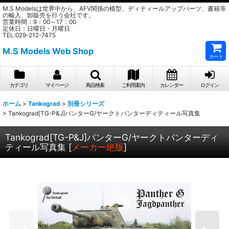
M.S Modelsは世界中から、AFV関係の模型、ディティールアップパーツ、書籍等
の輸入、卸販売を行う会社です。
営業時間：9：00～17：00
定休日：日曜日・月曜日
TEL:029-212-7475
M.S Models Web Shop
カート
カテゴリ
マイページ
商品検索
ご利用案内
カレンダー
ログイン
ホーム
>
Tankograd
>
別冊シリーズ
>
Tankograd[TG-P&J]パンターG/ヤークトパンターディティール写真集
Tankograd[TG-P&J]パンターG/ヤークトパンターディ
ティール写真集
[
メーカー絶版
]