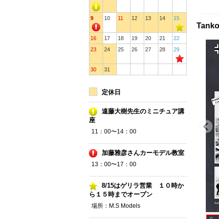
9
10
11
12
13
14
15
Tank
16
17
18
19
20
21
22
23
24
25
26
27
28
29
30
31
定休日
遠藤大樹先生のミニチュア講
座
11：00〜14：00
加藤雅彦さんカーモデル教室
13：00〜17：00
8/15はゲリラ営業 １０時か
ら１５時までオープン
場所：M.S Models