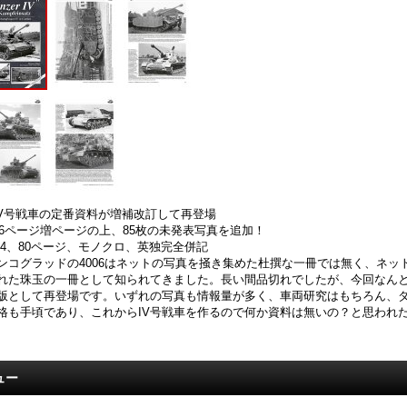
IV号戦車の定番資料が増補改訂して再登場
16ページ増ページの上、85枚の未発表写真を追加！
A4、80ページ、モノクロ、英独完全併記
ンコグラッドの4006はネットの写真を掻き集めた杜撰な一冊では無く、ネッ
れた珠玉の一冊として知られてきました。長い間品切れでしたが、今回なんと
版として再登場です。いずれの写真も情報量が多く、車両研究はもちろん、
格も手頃であり、これからIV号戦車を作るので何か資料は無いの？と思われ
ュー