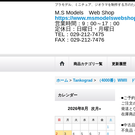
プラモデル、ミニチュア、ジオラマを制作する方のた
M.S Models Web Shop
https://www.msmodelswebshop
営業時間：9：00～17：00
定休日：日曜日・月曜日
TEL：029-212-7475
FAX：029-212-7476
商品カテゴリ一覧
更新履歴
ホーム
>
Tankograd
>
（4000番）WWII
カレンダー
■ご予
ご注文
2026年8月
次月»
発送と
在庫商
日
月
火
水
木
金
土
■中古
1
不良品
2
3
4
5
6
7
8