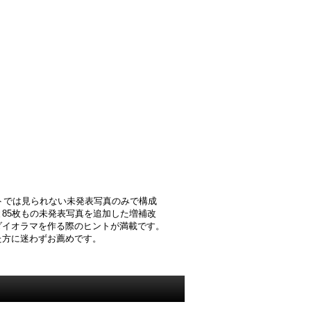
トでは見られない未発表写真のみで構成
85枚もの未発表写真を追加した増補改
ダイオラマを作る際のヒントが満載です。
た方に迷わずお薦めです。