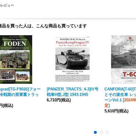
のレビュー
商品を買った人は、こんな商品も買っています
ograd[TG-F9026]フォー
[PANZER_TRACTS_4-3]IV号
CANFORA[T-60]
-冷戦期の英軍重トラッ
戦車H型,J型 1943-1945
とその派生車 レ
6,710円
(税込)
ーンVol.1
[
202
0円
(税込)
定
]
5,610円
(税込)