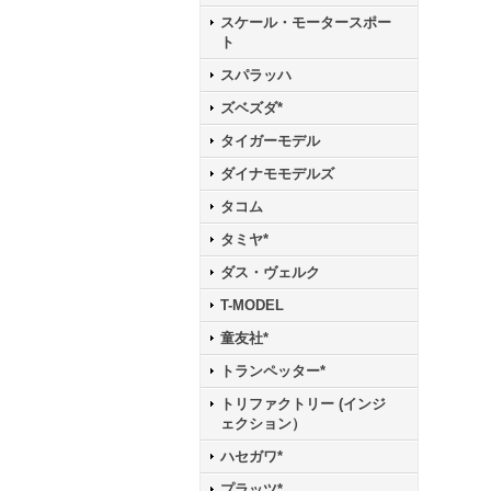
スケール・モータースポー
ト
スパラッハ
ズベズダ*
タイガーモデル
ダイナモモデルズ
タコム
タミヤ*
ダス・ヴェルク
T-MODEL
童友社*
トランペッター*
トリファクトリー (インジ
ェクション）
ハセガワ*
プラッツ*