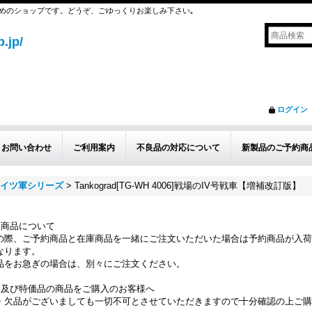
めのショップです。どうぞ、ごゆっくりお楽しみ下さい｡
.jp/
ログイン
お問い合わせ
ご利用案内
不良品の対応について
新製品のご予約商
 ドイツ軍シリーズ
>
Tankograd[TG-WH 4006]戦場のIV号戦車【増補改訂版】
約商品について
の際、ご予約商品と在庫商品を一緒にご注文いただいた場合は予約商品が入荷
なります。
品をお急ぎの場合は、別々にご注文ください。
品及び特価品の商品をご購入のお客様へ
・欠品がございましても一切不可とさせていただきますので十分確認の上ご購