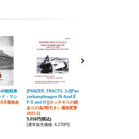
T-60軽戦車
[PANZER_TRACTS_3-2]Pan
CANFORA[SU-100]WWII 露
ッド・マシ
zerkampfwagon III Ausf.E
レッド・マシーンVol.2 SU-1
4年8月価格改
F G and H
[
(ホッチキスの錆
00自走砲
[
2024年8月価格改
ありの為2割引き）価格変更
定
]
2023.6
]
5,610円
(税込)
5,016円
(税込)
[
通常販売価格
:
6,270円
]