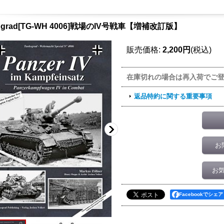
ograd[TG-WH 4006]戦場のIV号戦車【増補改訂版】
販売価格
:
2,200円
(税込)
在庫切れの場合は再入荷でご
返品特約に関する重要事項
お
お
Facebookでシェア