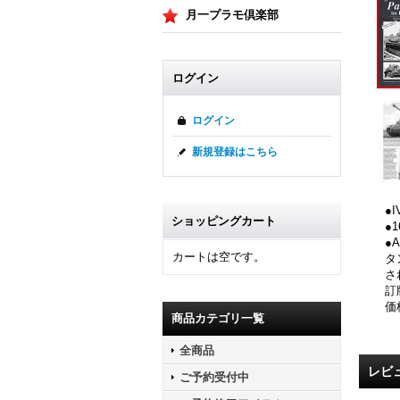
月一プラモ倶楽部
ログイン
ログイン
新規登録はこちら
●
ショッピングカート
●
●
カートは空です。
タ
さ
訂
価
商品カテゴリ一覧
全商品
レビ
ご予約受付中