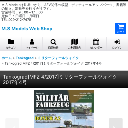
M.S Modelsは世界中から、AFV関係の模型、ディティールアップパーツ、書籍等
の輸入、卸販売を行う会社です。
営業時間：9：00～17：00
定休日：日曜日・月曜日
TEL:029-212-7475
M.S Models Web Shop
カート
カテゴリ
マイページ
商品検索
ご利用案内
カレンダー
ログイン
ホーム
>
Tankograd
>
ミリターフォールツォイク
>
Tankograd[MFZ 4/2017]ミリターフォールツォイク 2017年4号
Tankograd[MFZ 4/2017]ミリターフォールツォイク
2017年4号