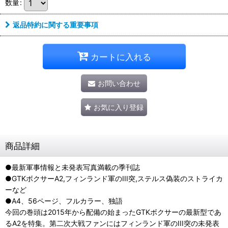
数量
:
返品特約に関する重要事項
カートに入れる
お問い合わせ
お気に入り登録
商品詳細
●最新軍事情報と未発表写真満載の季刊誌
●GTKボクサーA2,フィンランド軍のIII突,ステルス偽装のストライカ
ーなど
●A4、56ページ、フルカラー、独語
今回の巻頭は2015年から配備の始まったGTKボクサーの最新型であ
るA2を特集。第二次大戦ファンにはフィンランド軍のIII突の未発表