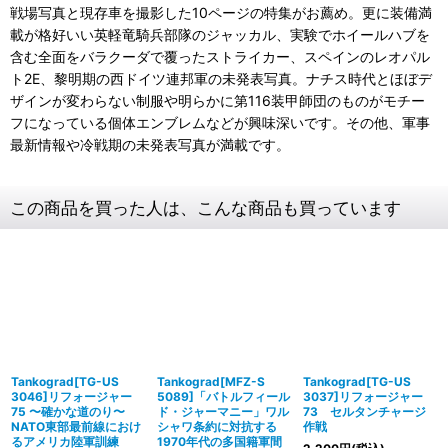
戦場写真と現存車を撮影した10ページの特集がお薦め。更に装備満
載が格好いい英軽竜騎兵部隊のジャッカル、実験でホイールハブを
含む全面をバラクーダで覆ったストライカー、スペインのレオパル
ト2E、黎明期の西ドイツ連邦軍の未発表写真。ナチス時代とほぼデ
ザインが変わらない制服や明らかに第116装甲師団のものがモチー
フになっている個体エンブレムなどが興味深いです。その他、軍事
最新情報や冷戦期の未発表写真が満載です。
この商品を買った人は、こんな商品も買っています
Tankograd[TG-US
Tankograd[MFZ-S
Tankograd[TG-US
3046]リフォージャー
5089]「バトルフィール
3037]リフォージャー
75 〜確かな道のり〜
ド・ジャーマニー」ワル
73 セルタンチャージ
NATO東部最前線におけ
シャワ条約に対抗する
作戦
るアメリカ陸軍訓練
1970年代の多国籍軍間