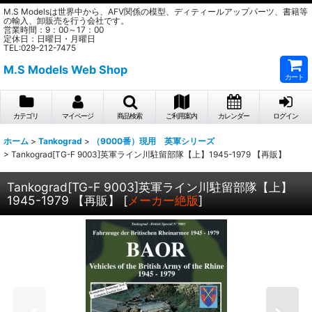
M.S Modelsは世界中から、AFV関係の模型、ディティールアップパーツ、書籍等
の輸入、卸販売を行う会社です。
営業時間：9：00～17：00
定休日：日曜日・月曜日
TEL:029-212-7475
M.S Models Web Shop
カート
カテゴリ
マイページ
商品検索
ご利用案内
カレンダー
ログイン
ホーム
>
Tankograd
>
（9000番）現用 英軍シリーズ
>
Tankograd[TG-F 9003]英軍ライン川駐留部隊【上】1945-1979 【再販】
Tankograd[TG-F 9003]英軍ライン川駐留部隊【上】
1945-1979 【再販】
[
メーカー絶版
]