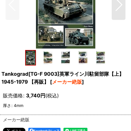
Tankograd[TG-F 9003]英軍ライン川駐留部隊【上】
1945-1979 【再販】
[
メーカー絶版
]
販売価格
:
3,740
円
(税込)
厚さ
:
4mm
メーカー絶版
Facebookでシェア