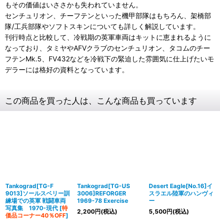
もその価値はいささかも失われていません。
センチュリオン、チーフテンといった機甲部隊はもちろん、架橋部
隊/工兵部隊やソフトスキンについても詳しく解説しています。
刊行時点と比較して、冷戦期の英軍車両はキットに恵まれるように
なっており、タミヤやAFVクラブのセンチュリオン、タコムのチー
フテンMk.5、FV432などを冷戦下の緊迫した雰囲気に仕上げたいモ
デラーには格好の資料となっています。
この商品を買った人は、こんな商品も買っています
Tankograd[TG-F
Tankograd[TG-US
Desert Eagle[No.16]イ
9013]ソールスベリー訓
3006]REFORGER
スラエル陸軍のハンヴィ
練場での英軍 戦闘車両
1969-78 Exercise
ー
写真集 1970-現代
[
特
2,200
円
(税込)
5,500
円
(税込)
価品コーナー40％OFF
]