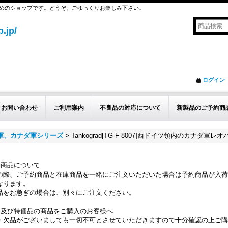
めのショップです。どうぞ、ごゆっくりお楽しみ下さい｡
.jp/
ログイン
お問い合わせ
ご利用案内
不良品の対応について
新製品のご予約商
ス軍、カナダ軍シリーズ
>
Tankograd[TG-F 8007]西ドイツ領内のカナダ軍レオパル
約商品について
の際、ご予約商品と在庫商品を一緒にご注文いただいた場合は予約商品が入荷
なります。
品をお急ぎの場合は、別々にご注文ください。
品及び特価品の商品をご購入のお客様へ
・欠品がございましても一切不可とさせていただきますので十分確認の上ご購