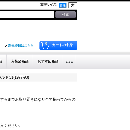
文字サイズ
:
0
カートの中身
新規登録はこちら
品
入荷済商品
おすすめ商品
ドC1(1977-93)
するまでお取り置きになり全て揃ってからの
入ください。