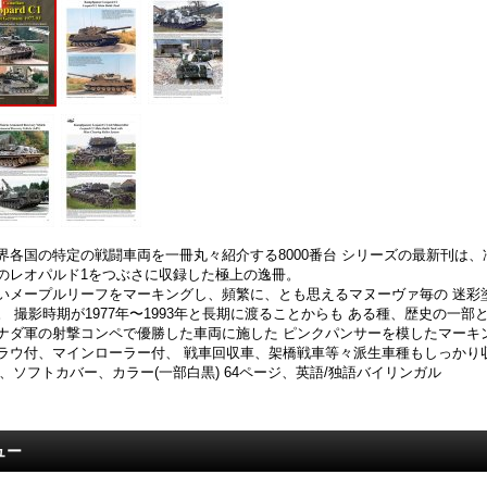
界各国の特定の戦闘車両を一冊丸々紹介する8000番台 シリーズの最新刊は
のレオパルド1をつぶさに収録した極上の逸冊。
いメープルリーフをマーキングし、頻繁に、とも思えるマヌーヴァ毎の 迷彩
。 撮影時期が1977年〜1993年と長期に渡ることからも ある種、歴史の一部
ナダ軍の射撃コンペで優勝した車両に施した ピンクパンサーを模したマーキ
ラウ付、マインローラー付、 戦車回収車、架橋戦車等々派生車種もしっかり収
4、ソフトカバー、カラー(一部白黒) 64ページ、英語/独語バイリンガル
ュー