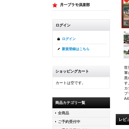
月一プラモ倶楽部
ログイン
ログイン
新規登録はこちら
世
ショッピングカート
軍
黒
カートは空です。
す
カ
プ
A
商品カテゴリ一覧
全商品
レビ
ご予約受付中