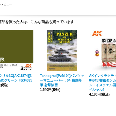
のレビュー
商品を買った人は、こんな商品も買っています
リル3G[AK11874][3
Tankograd[PzM-04]パンツァ
AKインタラクティ
MCグリーン FS34095
ーマニューバー：04 独連邦
04845]書籍タン
(税込)
軍 射撃演習
ン・イスラエル国
1,540円
(税込)
ペシャル2
4,180円
(税込)