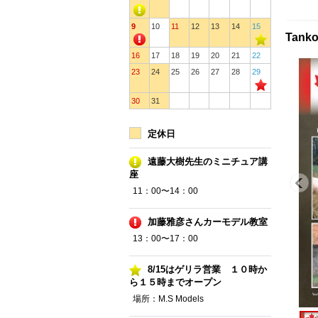
9
10
11
12
13
14
15
Tank
16
17
18
19
20
21
22
23
24
25
26
27
28
29
30
31
定休日
遠藤大樹先生のミニチュア講
座
11：00〜14：00
加藤雅彦さんカーモデル教室
13：00〜17：00
8/15はゲリラ営業 １０時か
ら１５時までオープン
場所：M.S Models