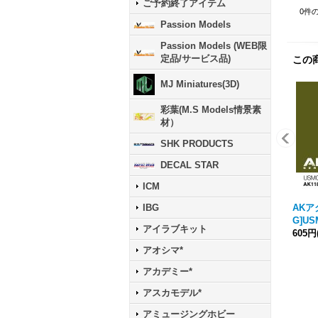
ご予約終了アイテム
0
件
Passion Models
Passion Models (WEB限
定品/サービス品)
この
MJ Miniatures(3D)
彩葉(M.S Models情景素
材）
SHK PRODUCTS
DECAL STAR
ICM
AKアク
IBG
G]US
アイラブキット
605円
アオシマ*
アカデミー*
アスカモデル*
アミュージングホビー