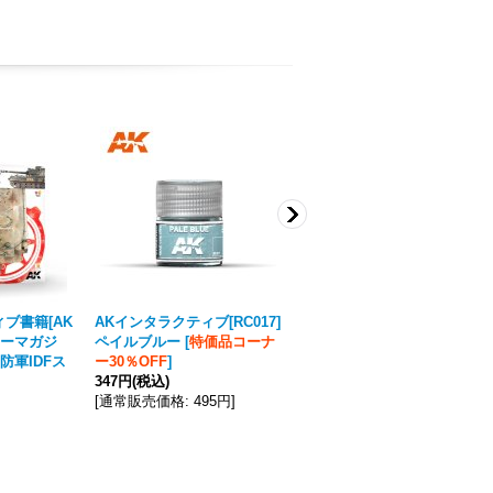
ブ書籍[AK
AKインタラクティブ[RC017]
AKインタラクティブ[RC021]
カーマガジ
ペイルブルー
[
特価品コーナ
ペイルグレイ
[
特価品コーナ
防軍IDFス
ー30％OFF
]
ー30％OFF
]
347円
(税込)
347円
(税込)
[
通常販売価格
:
495円
]
[
通常販売価格
:
495円
]