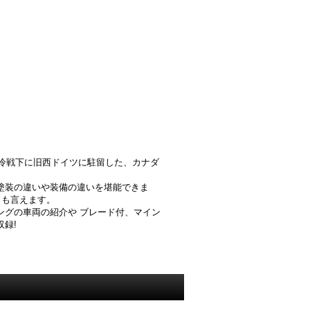
、冷戦下に旧西ドイツに駐留した、カナダ
塗装の違いや装備の違いを堪能できま
とも言えます。
ングの車両の紹介や ブレード付、マイン
録!