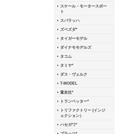
スケール・モータースポー
ト
スパラッハ
ズベズダ*
タイガーモデル
ダイナモモデルズ
タコム
タミヤ*
ダス・ヴェルク
T-MODEL
童友社*
トランペッター*
トリファクトリー (インジ
ェクション）
ハセガワ*
プラッツ*