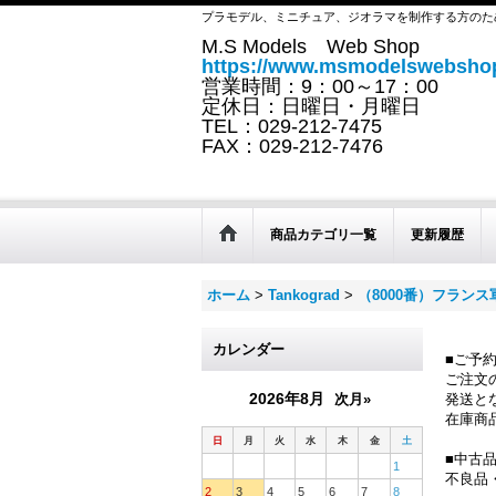
プラモデル、ミニチュア、ジオラマを制作する方のた
M.S Models Web Shop
https://www.msmodelswebshop
営業時間：9：00～17：00
定休日：日曜日・月曜日
TEL：029-212-7475
FAX：029-212-7476
商品カテゴリ一覧
更新履歴
ホーム
>
Tankograd
>
（8000番）フラン
カレンダー
■ご予
ご注文
2026年8月
次月»
発送と
在庫商
日
月
火
水
木
金
土
■中古
1
不良品
2
3
4
5
6
7
8