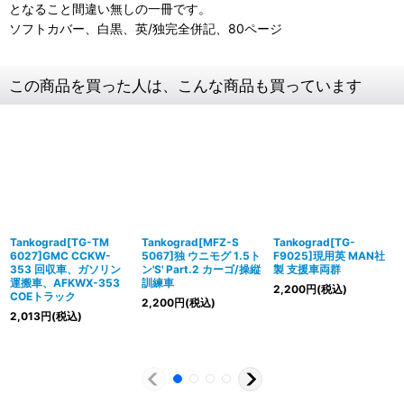
となること間違い無しの一冊です。
ソフトカバー、白黒、英/独完全併記、80ページ
この商品を買った人は、こんな商品も買っています
Tankograd[TG-TM
Tankograd[MFZ-S
Tankograd[TG-
6027]GMC CCKW-
5067]独 ウニモグ 1.5ト
F9025]現用英 MAN社
353 回収車、ガソリン
ン'S' Part.2 カーゴ/操縦
製 支援車両群
運搬車、AFKWX-353
訓練車
2,200
円
(税込)
COEトラック
2,200
円
(税込)
2,013
円
(税込)