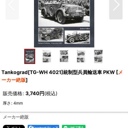
Tankograd[TG-WH 4021]統制型兵員輸送車 PKW
[
メ
ーカー絶版
]
販売価格
:
3,740
円
(税込)
厚さ
:
4mm
メーカー絶版
Facebookでシェア