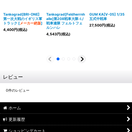
Tankograd[BRI-ONE]
Tankograd[Feldherrnh
GUM KA[V-05] 1/35
第一次大戦のイギリス軍
alle]第208戦車大隊-I./
五式中戦車
トラック
[
メーカー絶版
]
戦車連隊 フェルトフェ
27,500
円
(税込)
ルンハレ
4,400
円
(税込)
4,543
円
(税込)
レビュー
0
件のレビュー
ホーム
更新履歴
ショッピングカート