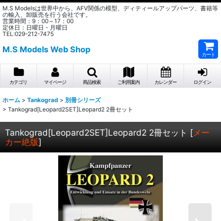
M.S Modelsは世界中から、AFV関係の模型、ディティールアップパーツ、書籍等
の輸入、卸販売を行う会社です。
営業時間：9：00～17：00
定休日：日曜日・月曜日
TEL:029-212-7475
M.S Models Web Shop
カート
カテゴリ
マイページ
商品検索
ご利用案内
カレンダー
ログイン
ホーム
>
Tankograd
>
別冊シリーズ
>
Tankograd[Leopard2SET]Leopard2 2冊セット
Tankograd[Leopard2SET]Leopard2 2冊セット
[
メー
カー絶版
]