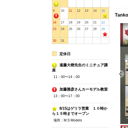
9
10
11
12
13
14
15
Tank
16
17
18
19
20
21
22
23
24
25
26
27
28
29
30
31
定休日
遠藤大樹先生のミニチュア講
座
11：00〜14：00
加藤雅彦さんカーモデル教室
13：00〜17：00
8/15はゲリラ営業 １０時か
ら１５時までオープン
場所：M.S Models