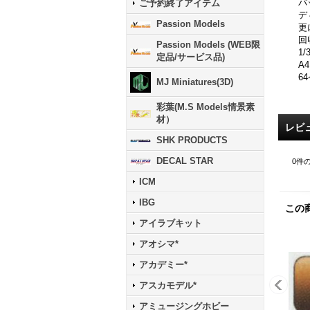
パ
ご予約終了アイテム
デ
Passion Models
更
回
Passion Models (WEB限
1
定品/サービス品)
A
6
MJ Miniatures(3D)
彩葉(M.S Models情景素
材）
レビ
SHK PRODUCTS
DECAL STAR
0
件
ICM
IBG
この
アイラブキット
アオシマ*
アカデミー*
アスカモデル*
アミュージングホビー