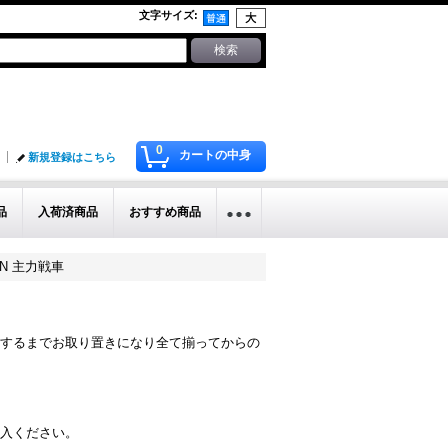
文字サイズ
:
0
カートの中身
新規登録はこちら
品
入荷済商品
おすすめ商品
CAN 主力戦車
するまでお取り置きになり全て揃ってからの
入ください。