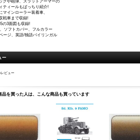
ックや砲弾、スラットアーマーの
ィティールもばっちり紹介!
にマインローラー装着車、
収戦車まで収録!
/35の3面図も収録!
4、ソフトカバー、フルカラー
4ページ、英語/独語バイリンガル
ュー
のレビュー
商品を買った人は、こんな商品も買っています