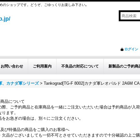
めのショップです。どうぞ、ごゆっくりお楽しみ下さい｡
.jp/
ログイン
お問い合わせ
ご利用案内
不良品の対応について
新製品のご予約商
ス軍、カナダ軍シリーズ
>
Tankograd[TG-F 8002]カナダ軍レオパルド 2A6M 
約商品について
の際、ご予約商品と在庫商品を一緒にご注文いただいた場合は予約商品が入荷
なります。
品をお急ぎの場合は、別々にご注文ください。
品及び特価品の商品をご購入のお客様へ
・欠品がございましても一切不可とさせていただきますので十分確認の上ご購