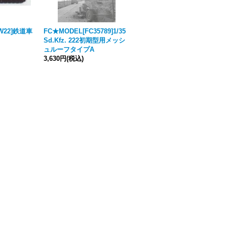
W22]鉄道車
FC★MODEL[FC35789]1/35
Tankograd[MFZ2/2016］ミ
Sd.Kfz. 222初期型用メッシ
リターフォールツォイク 201
ュルーフタイプA
6年2号
3,630円
(税込)
1,540円
(税込)