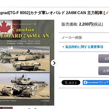
ograd[TG-F 8002]カナダ軍レオパルド 2A6M CAN 主力戦車
[
メ
販売価格
:
2,200円
(税込)
メーカー絶版
返品特約に関する重要事項
お
お
Facebookでシェア