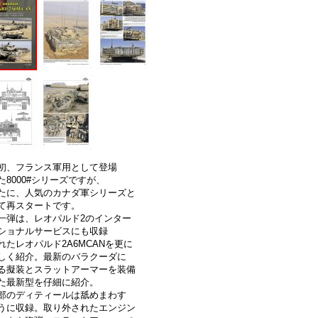
初、フランス軍用として登場
た8000#シリーズですが、
たに、人気のカナダ軍シリーズと
て再スタートです。
一弾は、レオパルド2のインター
ショナルサービスにも収録
れたレオパルド2A6MCANを更に
しく紹介。最新のバラクーダに
る擬装とスラットアーマーを装備
た最新型を仔細に紹介。
部のディティールは舐めまわす
うに収録。取り外されたエンジン