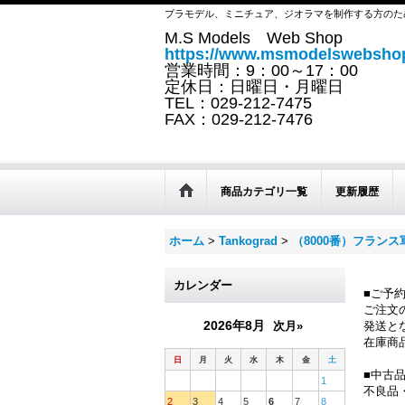
プラモデル、ミニチュア、ジオラマを制作する方のた
M.S Models Web Shop
https://www.msmodelswebshop
営業時間：9：00～17：00
定休日：日曜日・月曜日
TEL：029-212-7475
FAX：029-212-7476
商品カテゴリ一覧
更新履歴
ホーム
>
Tankograd
>
（8000番）フラン
カレンダー
■ご予
ご注文
2026年8月
次月»
発送と
在庫商
日
月
火
水
木
金
土
■中古
1
不良品
2
3
4
5
6
7
8