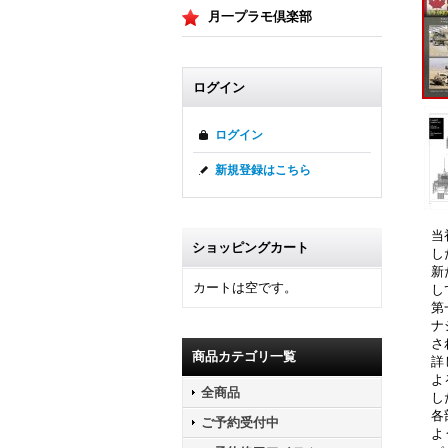
月一プラモ倶楽部
ログイン
ログイン
新規登録はこちら
当
ショッピングカート
し
新
カートは空です。
し
第
ナ
さ
商品カテゴリ一覧
詳
よ
全商品
し
各
ご予約受付中
よ