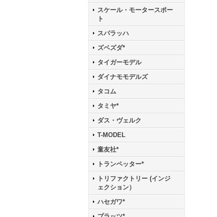
スケール・モータースポー
ト
スパラッハ
ズベズダ*
タイガーモデル
ダイナモモデルズ
タコム
タミヤ*
ダス・ヴェルク
T-MODEL
童友社*
トランペッター*
トリファクトリー (インジ
ェクション）
ハセガワ*
プラッツ*