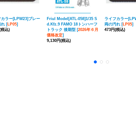
カラー[LPW23]ブレー
Friul Model[ATL-058]1/35 S
ライフカラー[LP
汚れ
[
LP05
]
d.Kfz.9 FAMO 18トンハーフ
両の汚れ
[
LP05
]
(税込)
トラック 後期型
[
2026年６月
473円
(税込)
価格改定
]
9,130円
(税込)