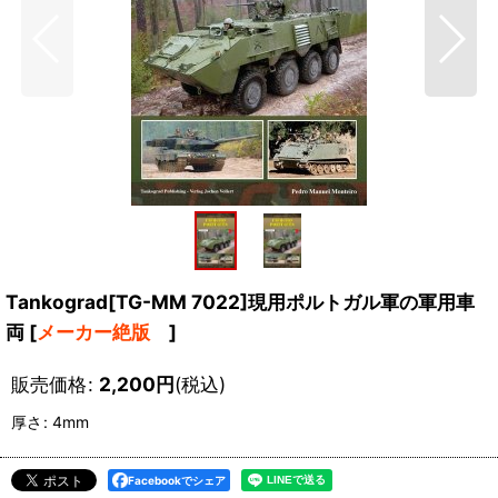
Tankograd[TG-MM 7022]現用ポルトガル軍の軍用車
両
[
メーカー絶版
]
販売価格
:
2,200
円
(税込)
厚さ
:
4mm
Facebookでシェア