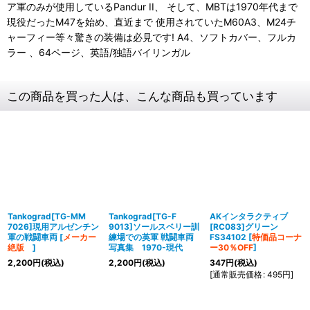
ア軍のみが使用しているPandur II、 そして、MBTは1970年代まで
現役だったM47を始め、直近まで 使用されていたM60A3、M24チ
ャーフィー等々驚きの装備は必見です! A4、ソフトカバー、フルカ
ラー 、64ページ、英語/独語バイリンガル
この商品を買った人は、こんな商品も買っています
Tankograd[TG-MM
Tankograd[TG-F
AKインタラクティブ
7026]現用アルゼンチン
9013]ソールスベリー訓
[RC083]グリーン
軍の戦闘車両
[
メーカー
練場での英軍 戦闘車両
FS34102
[
特価品コーナ
絶版
]
写真集 1970-現代
ー30％OFF
]
2,200
円
(税込)
2,200
円
(税込)
347
円
(税込)
[
通常販売価格
:
495
円
]