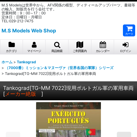
M.S Modelsは世界中から、AFV関係の模型、ディティールアップパーツ、書籍等
の輸入、卸販売を行う会社です。
営業時間：9：00～17：00
定休日：日曜日・月曜日
TEL:029-212-7475
M.S Models Web Shop
カート
カテゴリ
マイページ
商品検索
ご利用案内
カレンダー
ログイン
ホーム
>
Tankograd
>
（7000番）ミッション＆マヌーヴァ（世界各国の軍隊）シリーズ
>
Tankograd[TG-MM 7022]現用ポルトガル軍の軍用車両
Tankograd[TG-MM 7022]現用ポルトガル軍の軍用車両
[
メーカー絶版
]