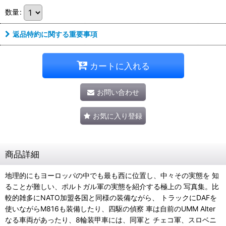
数量
:
返品特約に関する重要事項
カートに入れる
お問い合わせ
お気に入り登録
商品詳細
地理的にもヨーロッパの中でも最も西に位置し、中々その実態を 知
ることが難しい、ポルトガル軍の実態を紹介する極上の 写真集。比
較的雑多にNATO加盟各国と同様の装備ながら、 トラックにDAFを
使いながらM816も装備したり、四駆の偵察 車は自前のUMM Alter
なる車両があったり、8輪装甲車には、同軍と チェコ軍、スロベニ