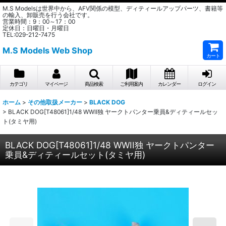
M.S Modelsは世界中から、AFV関係の模型、ディティールアップパーツ、書籍等
の輸入、卸販売を行う会社です。
営業時間：9：00～17：00
定休日：日曜日・月曜日
TEL:029-212-7475
M.S Models Web Shop
カート
カテゴリ
マイページ
商品検索
ご利用案内
カレンダー
ログイン
ホーム
>
その他取扱メーカー
>
BLACK DOG
>
BLACK DOG[T48061]1/48 WWII独 ヤークトパンター乗員&ディティールセッ
ト(タミヤ用)
BLACK DOG[T48061]1/48 WWII独 ヤークトパンター
乗員&ディティールセット(タミヤ用)