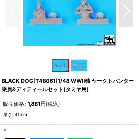
BLACK DOG[T48061]1/48 WWII独 ヤークトパンター
乗員&ディティールセット(タミヤ用)
販売価格
:
1,881
円
(税込)
厚さ
:
41mm
×