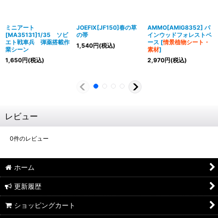
ミニアート
JOEFIX[JF150]春の草
AMMO[AMIG8352] パ
[MA35131]1/35 ソビ
の帯
インウッドフォレストベ
エト戦車兵 弾薬搭載作
ース
[
情景植物シート・
1,540
円
(税込)
業シーン
素材
]
1,650
円
(税込)
2,970
円
(税込)
レビュー
0
件のレビュー
ホーム
更新履歴
ショッピングカート