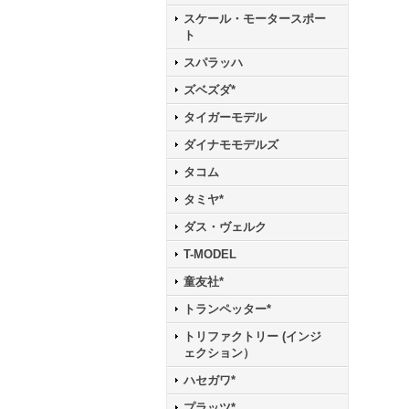
スケール・モータースポー
ト
スパラッハ
ズベズダ*
タイガーモデル
ダイナモモデルズ
タコム
タミヤ*
ダス・ヴェルク
T-MODEL
童友社*
トランペッター*
トリファクトリー (インジ
ェクション）
ハセガワ*
プラッツ*