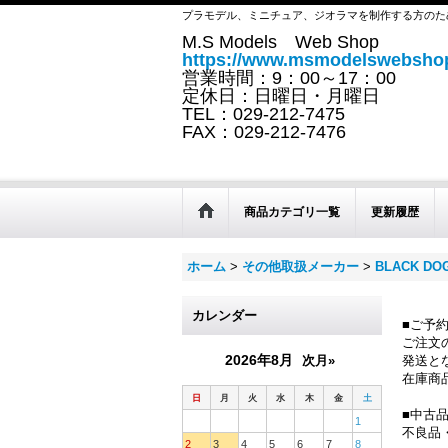
プラモデル、ミニチュア、ジオラマを制作する方のた
M.S Models Web Shop
https://www.msmodelswebshop
営業時間：9：00～17：00
定休日：日曜日・月曜日
TEL：029-212-7475
FAX：029-212-7476
商品カテゴリ一覧
更新履歴
ホーム
>
その他取扱メーカー
>
BLACK DO
カレンダー
■ご予
ご注文
2026年8月
次月»
発送と
在庫商
日
月
火
水
木
金
土
■中古
1
不良品
2
3
4
5
6
7
8