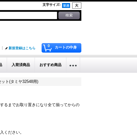
文字サイズ
:
0
カートの中身
新規登録はこちら
品
入荷済商品
おすすめ商品
)セット(タミヤ32548用)
するまでお取り置きになり全て揃ってからの
入ください。