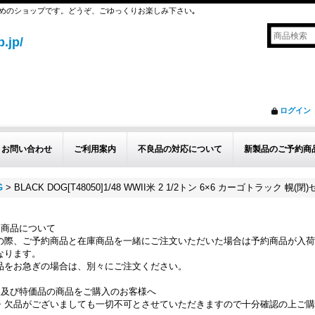
めのショップです。どうぞ、ごゆっくりお楽しみ下さい｡
.jp/
ログイン
お問い合わせ
ご利用案内
不良品の対応について
新製品のご予約商
G
>
BLACK DOG[T48050]1/48 WWII米 2 1/2トン 6×6 カーゴトラック 幌(閉
約商品について
の際、ご予約商品と在庫商品を一緒にご注文いただいた場合は予約商品が入荷
なります。
品をお急ぎの場合は、別々にご注文ください。
品及び特価品の商品をご購入のお客様へ
・欠品がございましても一切不可とさせていただきますので十分確認の上ご購