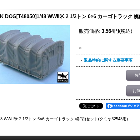
K DOG[T48050]1/48 WWII米 2 1/2トン 6×6 カーゴトラック
販売価格
:
3,564円
(税込)
×
返品特約に関する重要事項
お
お
Facebookでシェア
/48 WWII米 2 1/2トン 6×6 カーゴトラック 幌(閉)セット(タミヤ32548用)