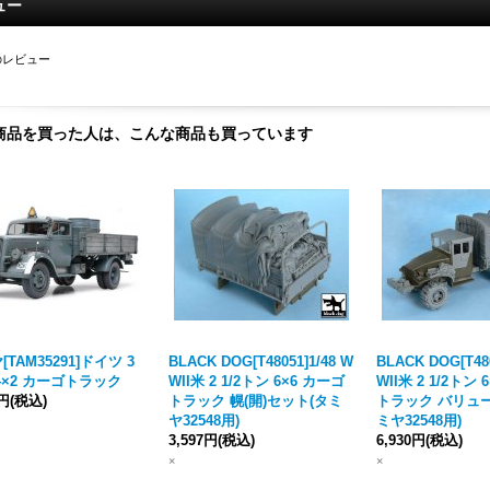
ュー
のレビュー
商品を買った人は、こんな商品も買っています
TAM35291]ドイツ 3
BLACK DOG[T48051]1/48 W
BLACK DOG[T480
4×2 カーゴトラック
WII米 2 1/2トン 6×6 カーゴ
WII米 2 1/2トン
0円
(税込)
トラック 幌(開)セット(タミ
トラック バリュ
ヤ32548用)
ミヤ32548用)
3,597円
(税込)
6,930円
(税込)
×
×