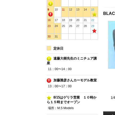
9
10
11
12
13
14
15
BLAC
16
17
18
19
20
21
22
23
24
25
26
27
28
29
30
31
定休日
遠藤大樹先生のミニチュア講
座
11：00〜14：00
加藤雅彦さんカーモデル教室
13：00〜17：00
8/15はゲリラ営業 １０時か
1
ら１５時までオープン
場所：M.S Models