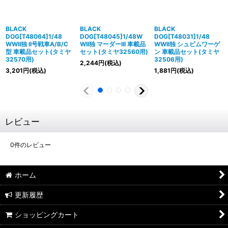
BLACK
BLACK
BLACK
DOG[T48064]1/48
DOG[T48045]1/48W
DOG[T48031]1/48
WWII独 II号戦車A/B/C
WII独 マーダーIII 車載品
WWII独 シュビムワーゲ
型 車載品セット(タミヤ
セット(タミヤ32560用)
ン 車載品セット(タミヤ
32570用)
32506用)
2,244
円
(税込)
3,201
円
(税込)
1,881
円
(税込)
レビュー
0
件のレビュー
ホーム
更新履歴
ショッピングカート