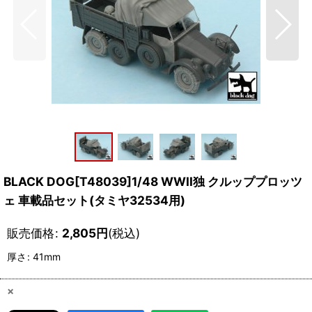
BLACK DOG[T48039]1/48 WWII独 クルッププロッツ
ェ 車載品セット(タミヤ32534用)
販売価格
:
2,805
円
(税込)
厚さ
:
41mm
×