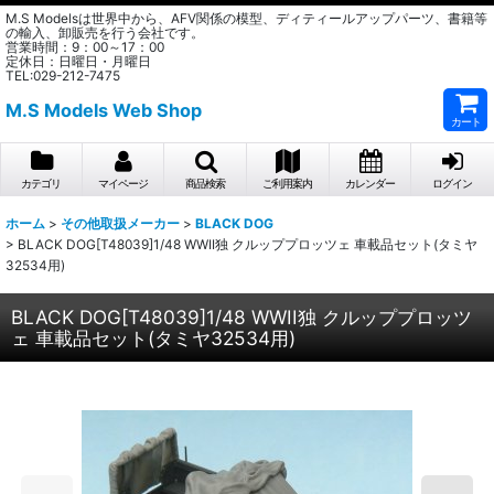
M.S Modelsは世界中から、AFV関係の模型、ディティールアップパーツ、書籍等
の輸入、卸販売を行う会社です。
営業時間：9：00～17：00
定休日：日曜日・月曜日
TEL:029-212-7475
M.S Models Web Shop
カート
カテゴリ
マイページ
商品検索
ご利用案内
カレンダー
ログイン
ホーム
>
その他取扱メーカー
>
BLACK DOG
>
BLACK DOG[T48039]1/48 WWII独 クルッププロッツェ 車載品セット(タミヤ
32534用)
BLACK DOG[T48039]1/48 WWII独 クルッププロッツ
ェ 車載品セット(タミヤ32534用)