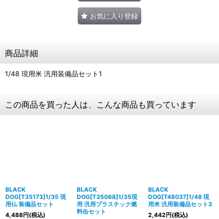
お気に入り登録
商品詳細
1/48 現用米 汎用装備品セット1
この商品を買った人は、こんな商品も買っています
BLACK
BLACK
BLACK
DOG[T35173]1/35 現
DOG[T35068]1/35現
DOG[T48037]1/48 現
用仏 装備品セット
用 汎用プラスチック燃
用米 汎用装備品セット3
料缶セット
4,488
円
(税込)
2,442
円
(税込)