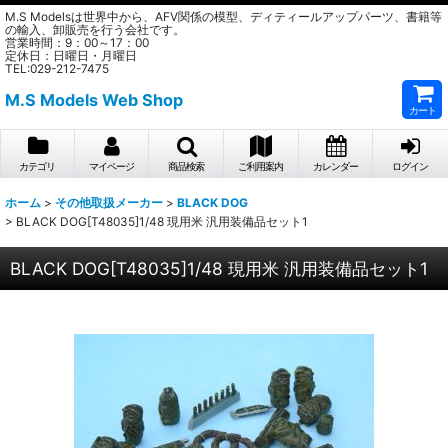
M.S Modelsは世界中から、AFV関係の模型、ディティールアップパーツ、書籍等
の輸入、卸販売を行う会社です。
営業時間：9：00～17：00
定休日：日曜日・月曜日
TEL:029-212-7475
M.S Models Web Shop
カート
カテゴリ
マイページ
商品検索
ご利用案内
カレンダー
ログイン
ホーム
>
その他取扱メーカー
>
BLACK DOG
>
BLACK DOG[T48035]1/48 現用米 汎用装備品セット1
BLACK DOG[T48035]1/48 現用米 汎用装備品セット1