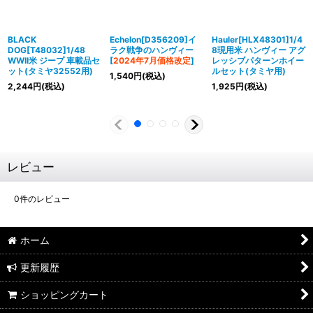
BLACK
Echelon[D356209]イ
Hauler[HLX48301]1/4
DOG[T48032]1/48
ラク戦争のハンヴィー
8現用米 ハンヴィー アグ
WWII米 ジープ 車載品セ
[
2024年7月価格改定
]
レッシブパターンホイー
ット(タミヤ32552用)
ルセット(タミヤ用)
1,540
円
(税込)
2,244
円
(税込)
1,925
円
(税込)
レビュー
0
件のレビュー
ホーム
更新履歴
ショッピングカート