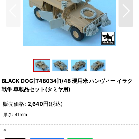
BLACK DOG[T48034]1/48 現用米 ハンヴィー イラク
戦争 車載品セット(タミヤ用)
販売価格
:
2,640
円
(税込)
厚さ
:
41mm
×