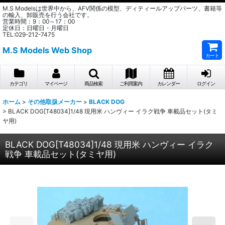
M.S Modelsは世界中から、AFV関係の模型、ディティールアップパーツ、書籍等
の輸入、卸販売を行う会社です。
営業時間：9：00～17：00
定休日：日曜日・月曜日
TEL:029-212-7475
M.S Models Web Shop
カート
カテゴリ
マイページ
商品検索
ご利用案内
カレンダー
ログイン
ホーム
>
その他取扱メーカー
>
BLACK DOG
>
BLACK DOG[T48034]1/48 現用米 ハンヴィー イラク戦争 車載品セット(タミ
ヤ用)
BLACK DOG[T48034]1/48 現用米 ハンヴィー イラク
戦争 車載品セット(タミヤ用)