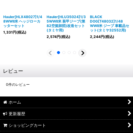
Hauler[HLX48027]1/4
Hauler[HLU35024]1/3
BLACK
8WWII米 ヘッジローカ
5WWII米 装甲ジープ(第
DOG[T48032]1/48
ッターセット
82空挺師団)改造セット
WWII米 ジープ 車載品セ
(タミヤ用)
ット(タミヤ32552用)
1,331
円
(税込)
2,574
円
(税込)
2,244
円
(税込)
レビュー
0
件のレビュー
ホーム
更新履歴
ショッピングカート