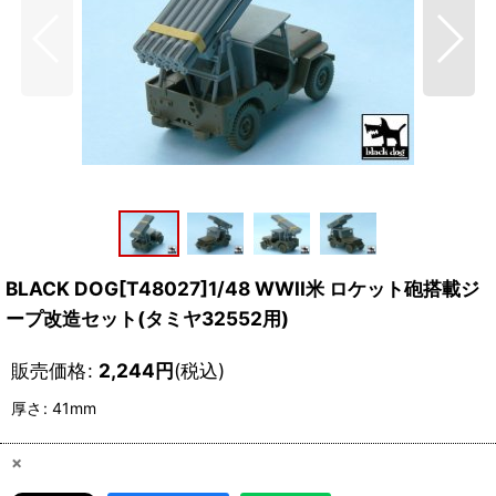
BLACK DOG[T48027]1/48 WWII米 ロケット砲搭載ジ
ープ改造セット(タミヤ32552用)
販売価格
:
2,244
円
(税込)
厚さ
:
41mm
×