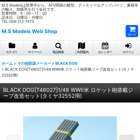
M.S Modelsは世界中から、AFV関係の模型、ディティールアップパーツ、書籍等
の輸入、卸販売を行う会社です。
営業時間：9：00～17：00
定休日：日曜日・月曜日
TEL:029-212-7475
M.S Models Web Shop
カート
カテゴリ
マイページ
商品検索
ご利用案内
カレンダー
ログイン
ホーム
>
その他取扱メーカー
>
BLACK DOG
>
BLACK DOG[T48027]1/48 WWII米 ロケット砲搭載ジープ改造セット(タミヤ
32552用)
BLACK DOG[T48027]1/48 WWII米 ロケット砲搭載ジ
ープ改造セット(タミヤ32552用)