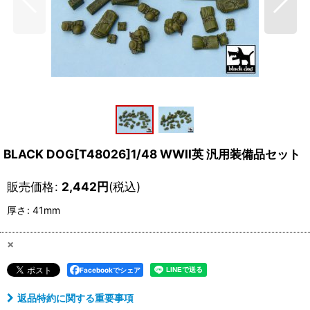
BLACK DOG[T48026]1/48 WWII英 汎用装備品セット
販売価格
:
2,442
円
(税込)
厚さ
:
41mm
×
Facebookでシェア
返品特約に関する重要事項