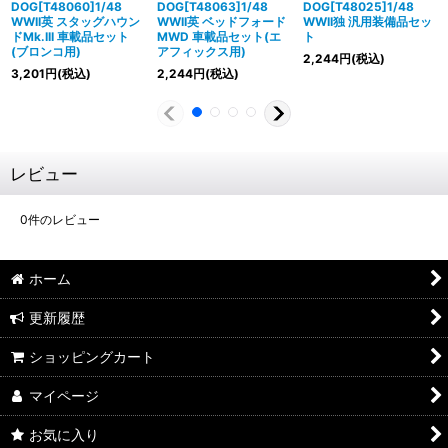
DOG[T48060]1/48
DOG[T48063]1/48
DOG[T48025]1/48
WWII英 スタッグハウン
WWII英 ベッドフォード
WWII独 汎用装備品セッ
ドMk.III 車載品セット
MWD 車載品セット(エ
ト
(ブロンコ用)
アフィックス用)
2,244
円
(税込)
3,201
円
(税込)
2,244
円
(税込)
レビュー
0
件のレビュー
ホーム
更新履歴
ショッピングカート
マイページ
お気に入り