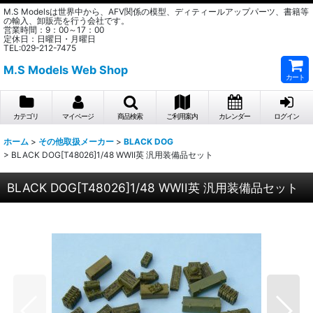
M.S Modelsは世界中から、AFV関係の模型、ディティールアップパーツ、書籍等
の輸入、卸販売を行う会社です。
営業時間：9：00～17：00
定休日：日曜日・月曜日
TEL:029-212-7475
M.S Models Web Shop
カート
カテゴリ
マイページ
商品検索
ご利用案内
カレンダー
ログイン
ホーム
>
その他取扱メーカー
>
BLACK DOG
>
BLACK DOG[T48026]1/48 WWII英 汎用装備品セット
BLACK DOG[T48026]1/48 WWII英 汎用装備品セット