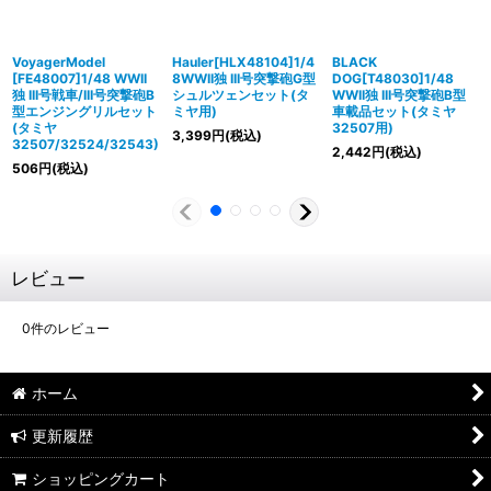
VoyagerModel
Hauler[HLX48104]1/4
BLACK
[FE48007]1/48 WWII
8WWII独 III号突撃砲G型
DOG[T48030]1/48
独 III号戦車/III号突撃砲B
シュルツェンセット(タ
WWII独 III号突撃砲B型
型エンジングリルセット
ミヤ用)
車載品セット(タミヤ
(タミヤ
32507用)
3,399
円
(税込)
32507/32524/32543)
2,442
円
(税込)
506
円
(税込)
レビュー
0
件のレビュー
ホーム
更新履歴
ショッピングカート