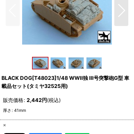
BLACK DOG[T48023]1/48 WWII独 III号突撃砲G型 車
載品セット(タミヤ32525用)
販売価格
:
2,442
円
(税込)
厚さ
:
41mm
×