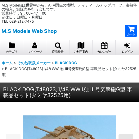
M.S Modelsは世界中から、AFV関係の模型、ディティールアップパーツ、書籍等
の輸入、卸販売を行う会社です。
営業時間：9：00～17：00
定休日：日曜日・月曜日
TEL:029-212-7475
M.S Models Web Shop
カート
カテゴリ
マイページ
商品検索
ご利用案内
カレンダー
ログイン
ホーム
>
その他取扱メーカー
>
BLACK DOG
>
BLACK DOG[T48023]1/48 WWII独 III号突撃砲G型 車載品セット(タミヤ32525
用)
BLACK DOG[T48023]1/48 WWII独 III号突撃砲G型 車
載品セット(タミヤ32525用)