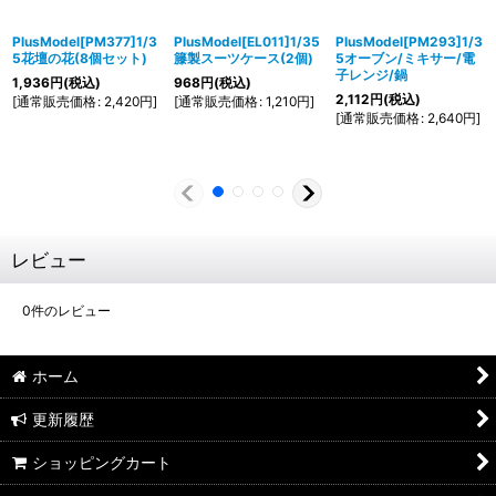
PlusModel[PM377]1/3
PlusModel[EL011]1/35
PlusModel[PM293]1/3
5花壇の花(8個セット)
籐製スーツケース(2個)
5オーブン/ミキサー/電
子レンジ/鍋
1,936
円
(税込)
968
円
(税込)
2,112
円
(税込)
[
通常販売価格
:
2,420
円
]
[
通常販売価格
:
1,210
円
]
[
通常販売価格
:
2,640
円
]
レビュー
0
件のレビュー
ホーム
更新履歴
ショッピングカート