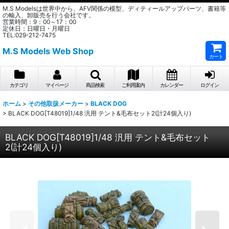
M.S Modelsは世界中から、AFV関係の模型、ディティールアップパーツ、書籍等
の輸入、卸販売を行う会社です。
営業時間：9：00～17：00
定休日：日曜日・月曜日
TEL:029-212-7475
M.S Models Web Shop
カート
カテゴリ
マイページ
商品検索
ご利用案内
カレンダー
ログイン
ホーム
>
その他取扱メーカー
>
BLACK DOG
>
BLACK DOG[T48019]1/48 汎用 テント&毛布セット2(計24個入り)
BLACK DOG[T48019]1/48 汎用 テント&毛布セット
2(計24個入り)